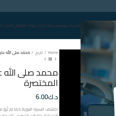
سوق
نبذة عن صوفيا
إعلامية صوفيا
مدونة مركز حروف الثقافي
اتصل بنا
Home
تاريخ
محمد صلى الله علي
محمد صلى الله ع
المختصرة
د.ك
6.00
اكتشف السيرة النبوية كما لم تُرو
الإنسانية، والطرح العصري. “السي