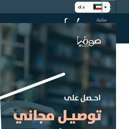
د.ك
د.إ
الرئيسية
ت
ر.س
ر.ق
.د.ب
ر.ع.