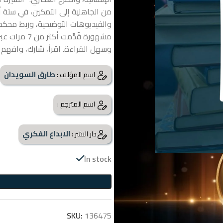
من الجاهلية إلى التمكين، في ستة أ
والفيديوهات التوضيحية، وربط محكم 
مشهورة قُدِّ
وسهل القراءة. اقرأ، شارك، وافهم ال
طارق السويدان
اسم المؤلف :
اسم المترجم :
الابداع الفكري
دار النشر :
In stock
SKU:
136475