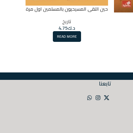
حين التقى المسيحيون بالمسلمين اول مرة
من تاري
تاريخ
د.ك
4.75
فلسفة
READ MORE
تابعنا