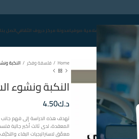
سوق
نبذة عن صوفيا
إعلامية صوفيا
مدونة مركز حروف الثقافي
اتصل بنا
Home
فلسفة وفكر
النكبة ونش
النكبة ونشوء ال
د.ك
4.50
تهدف هذه الدراسة إلى فهم جانب م
معمّق لاستراتيجيات البقاء والتكي