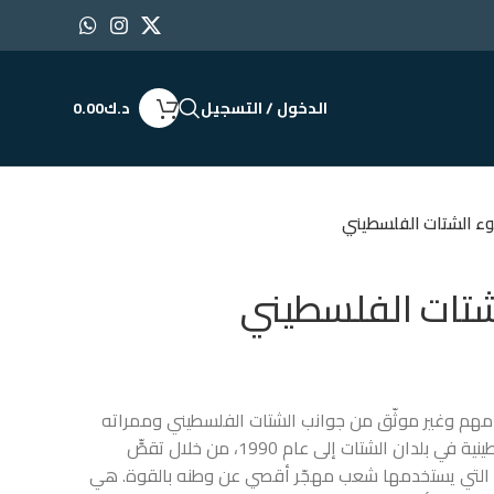
الدخول / التسجيل
د.ك
0.00
وء الشتات الفلسطيني
شتات الفلسطيني
هم وغير موثّق من جوانب الشتات الفلسطيني وممراته
المعقدة، لدى ثالث أكبر جالية فلسطينية في بلدان الشتات إلى عام 1990، من خلال تقصٍّ
ّف التي يستخدمها شعب مهجّر أقصي عن وطنه بالقوة. هي