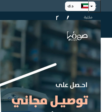
د.ك
د.إ
الرئيسية
ت
ر.س
ر.ق
.د.ب
ر.ع.