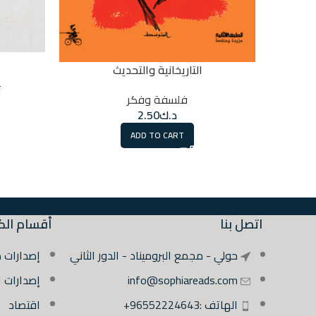
التاريخانية والتحديث
ت
فلسفة وفكر
د.ك
2.50
ADD TO CART
اتصل بنا
أقسام الك
حولي - مجمع البروميناد - الدور الثاني
إصدارات 
info@sophiareads.com
إصدارات 
الهاتف :96552224643+
اقتصاد