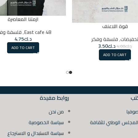
ازمتنا المعاصرة
قوة اللاعنف
48 East cafe
,
فلسفة وفك
د.ك
4.75
خفيضات
,
فلسفة وفكر
د.ك
3.50
د.ك
4.00
ADD TO CART
ADD TO CART
تب
روابط مفيدة
صوفيا
من نحن
المجلس الوطني للثقافة
سياسة الخصوصية
سياسة الاستبدال و الاسترجاع