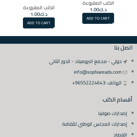
الكتب المقروءة
الكتب المقروءة
د.ك
1.00
د.ك
1.00
ADD TO CART
ADD TO CART
اتصل بنا
حولي - مجمع البروميناد - الدور الثاني
info@sophiareads.com
الهاتف :96552224643+
أقسام الكتب
إصدارات صوفيا
إصدارات المجلس الوطني للثقافة
اقتصاد