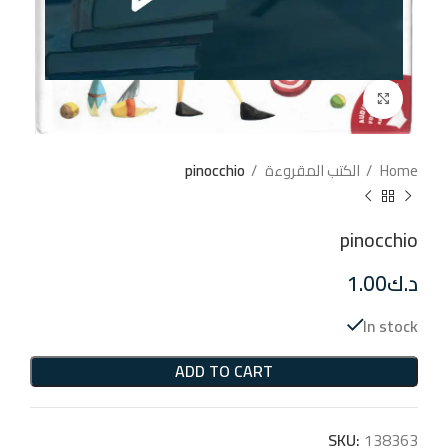
إضغط للتكبير
Home
الكتب المقروءة
pinocchio
pinocchio
د.ك
1.00
In stock
ADD TO CART
SKU:
138363