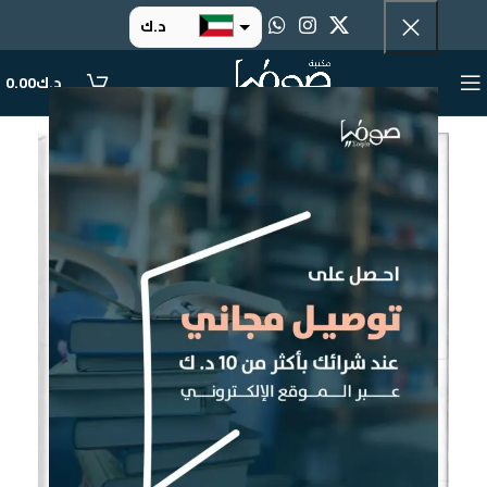
د.ك
د.إ
د.ك
0.00
ر.س
ر.ق
.د.ب
ر.ع.