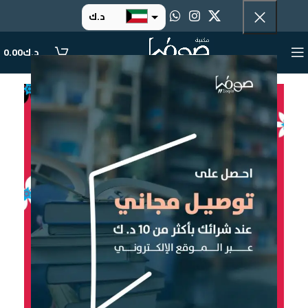
د.ك
د.إ
د.ك
0.00
ر.س
ر.ق
.د.ب
ر.ع.