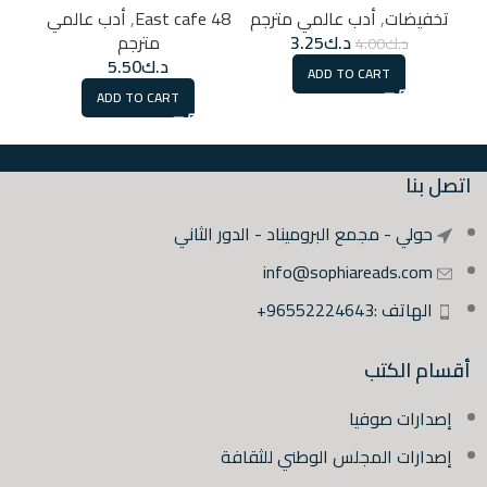
تخفيضات
,
أدب عالمي مترجم
48 East cafe
,
أدب عالمي
48 East cafe
د.ك
3.25
مترجم
د.ك
4.00
د.ك
5.50
ADD TO CART
ADD TO CART
اتصل بنا
حولي - مجمع البروميناد - الدور الثاني
info@sophiareads.com
الهاتف :96552224643+
أقسام الكتب
إصدارات صوفيا
إصدارات المجلس الوطني للثقافة