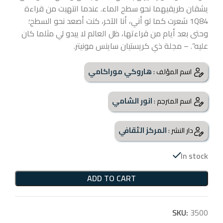
يشقان طريقيهما نحو سطح الماء. عندما انتهيت من قراءة
1Q84 شعرت كما لو أني، أنا الآخر، كنت أصعد نحو السطح؛
وحتى بعد أيام من قراءتها، ظل العالم لا يبدو لي مثلما كان
عليه”. – مجلة ذي كريستيان ساينس مونيتر.
هاروكي موراكامي
اسم المؤلف :
انور الشامي
اسم المترجم :
المركز الثقافي
دار النشر :
In stock
ADD TO CART
SKU:
3500