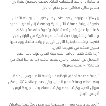
والفانتازيا، ورحلة لاكتشاف الذات، وقصة وجودين متوازيين،
وعالم خيالي يضاهي عالم جورج أورويل
إن 1Q84 لهاروكي موراكامي هي حتى الآن روايته الأعلى
طموحًا، رواية عميقة الأثر، آسرة وممتعة إلى أقصى الحدود،
كما أنها عمل فذ، وتحفة فنية، وتجربة مفعمة بالذكاء
والإثارة والتشويق؛ حيث أحدثت ضجة كبيرة في اليابان لدى
نشرها، ونفذت طبعتها الأولى في يوم واحد فقط، وبيع منها
مليون نسخة في شهرها الأول.
“إذا كانت هذه الرواية أشبه ببيت المرح، فإنه ذلك المرح
الموغل في الجدية، والذي عندما تدخله تجازف بما لديك من
قناعات”. – مجلة نيويورك
“رواية عظيمة تحقق الوظيفة الرئيسية للأدب: وهي إعادة
رسم العالم وصياغته عبر الخيال، وفي صميم عالم 1Q84 يمكن
سؤال الحب، وكيف نجده وكيف نمسك به”. – جريدة لوس
أنجلس تايمز.
“أومامة وتنغو يسيران بعضهما نحو بعض وكأنهما غواصان