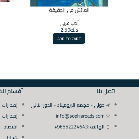
العائش في الحقيقة
أدب عربي
د.ك
2.50
ADD TO CART
اتصل بنا
أقسام الك
حولي - مجمع البروميناد - الدور الثاني
إصدارات 
info@sophiareads.com
إصدارات 
الهاتف :96552224643+
اقتصاد
هدايا