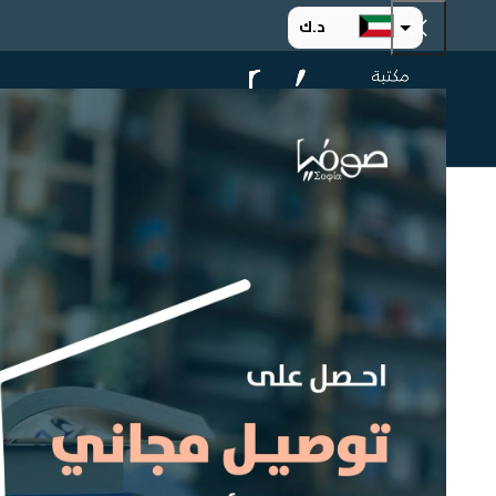
د.ك
د.إ
الرئيسية
ت
ر.س
ر.ق
.د.ب
ر.ع.