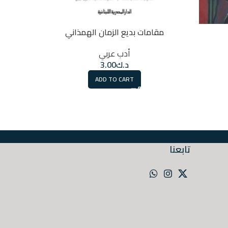
مقامات بديع الزمان الهمذاني
في
أدب عربي
أ
د.ك
3.00
ADD TO CART
تابعنا