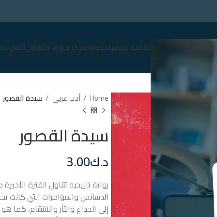
سوق
نبذة عن صوفيا
إعلامية صوفيا
مدونة مركز حروف الثقافي
اتصل بنا
Home
أدب عربي
د.ك
3.00
رواية تاريخية تتناول الفترة الأخير
الدسائس والمؤامرات التي كانت تحا
إلى الخداع والثأر والانتقام، كما هو