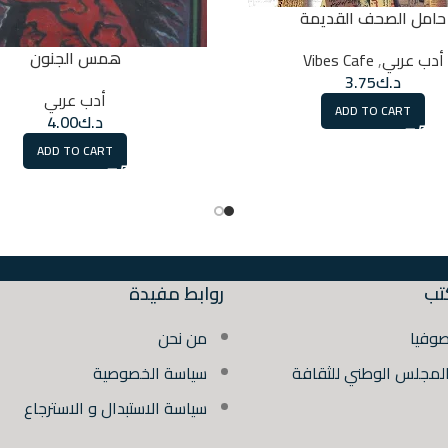
حامل الصحف القديمة
همس الجنون
أدب عربي
,
Vibes Cafe
د.ك
3.75
أدب عربي
ADD TO CART
د.ك
4.00
ADD TO CART
تب
روابط مفيدة
صوفيا
من نحن
المجلس الوطني للثقافة
سياسة الخصوصية
سياسة الاستبدال و الاسترجاع