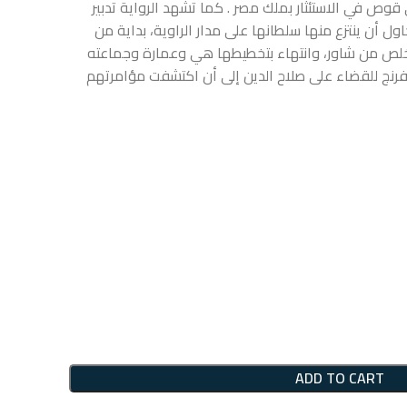
ى قوص في الاستئثار بملك مصر . كما تشهد الرواية تدبير
 أن ينتزع منها سلطانها على مدار الراوية، بداية من
تخلص من شاور، وانتهاء بتخطيطها هي وعمارة وجماعته
لإفرنج للقضاء على صلاح الدين إلى أن اكتشفت مؤامرتهم
ADD TO CART