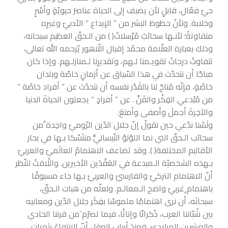
حيّ فعّال، قابلٍ لأن يضيف إلى الحياة عناصرَ حيويّةٍ وأسْرٍ
وخلابة. ولأنّ حظوظ البشر من ” الإبداع ” الأدبيّ وغيرِه
متفاوتةٌ؛ لأنـها سحائبُ مُرْسلاتٌ( ) من الـحقّ العظيم سبحانه،
وذلك بعبارة العلّامة محمّد إقبال اللّاهور يّرحمه الله تعالى،
تتفاوتُ درجاتُ تقويـمنا لـهم، وتقديرِنا لـمنازلـهم. وإذا كان
مباحًا أن نتحدّث في هذا السّياق عن أزمانٍ خاصّة وبلدان
خاصّةٍ، فإنّه مُتاحٌ لنا بالقَدْر نفسه أن نتحدّث عن ” أفراد خاصّة ”
من مُبْدعي الفِكْر والفَنِّ . عن ” أفرادٍ ” يجعلون الحياةَ الدنيا
والآخِرةَ أجملَ وأصفى وأمتعَ.
ولَسْنا ندّعي حين نقولُ إنّ جلال الدّين الرّوميّ واحِدة ٌمن
سحائب الـحقّ التي نما اللؤلؤ النّيسانيُّ منتَسْكا بـها في بحار
الأقاليم المختلفة( ). وقد تضاعف الاهتمامُ العالَميّ والعربيّ
بـهذه الشخصيّة الـمبدعة في العَقْدَين الأخيرين. واللّافتُ للنّظر
أنّ الاهتمام التركيّ والفارسيّ والعربيّ بـها جاء مسبوقًا
باهتمام ٍغربيّ واضح الـمعالـم. ولعلّه من هبات الـحقّ،
سبحانَه، أن نرى اهتمامًا ملموسًا بفِكَر جلال الدّين ومعانيه
بين شُبّاننا العرب، ذُكرانًا وإناثًا، فيما تصرّم َمن قرننا الحادي
والعشرين الميلاديّ. فعندَ أرباب العقل أنّ الانتفاعَ بثمرات