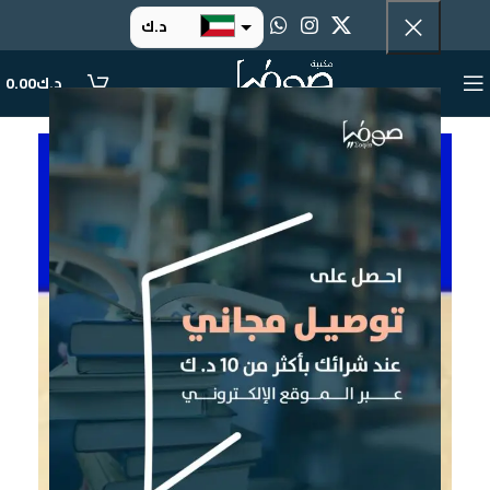
د.ك
د.إ
د.ك
0.00
ر.س
ر.ق
.د.ب
ر.ع.