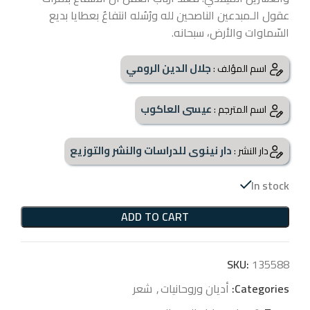
عقول الـمبدعين الناصحين لله ورُسُله انتفاعٌ بعطايا بديع
السّماوات والأرض، سبحانه.
جلال الدين الرومي
اسم المؤلف :
عيسى العاكوب
اسم المترجم :
دار نينوى للدراسات والنشر والتوزيع
دار النشر :
In stock
ADD TO CART
SKU:
135588
Categories:
أديان وروحانيات
,
شعر