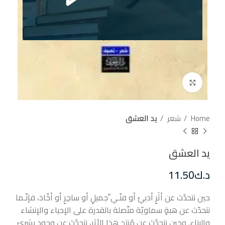
إضغط للتكبير
Home
شعر
يد العشق
يد العشق
د.ك
11.50
حين نتحدّث عن أثَرٍ أدبيّ أو فنّـي ّجميلٍ أو ساحِرٍ أو أخّاذ، فإنّـما
نتحدّث عن هبةٍ سماويّة متّصلة بالقدرة على الإحياء والإنشاء
والبناء. وحين نتحدّث عن مُنتِج هذا الأثر، نتحدّث عن وجودٍ بشريّ