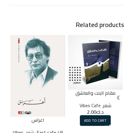
Related products
مقام البنت والعاشق
شعر
,
Vibes Cafe
د.ك
2.00
اعراس
الع
ADD TO CART
48 East cafe
,
شعر
,
Vibes