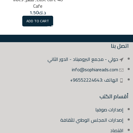
Cafe
د.ك
1.50
ADD TO CART
اتصل بنا
حولي - مجمع البروميناد - الدور الثاني
info@sophiareads.com
الهاتف :96552224643+
أقسام الكتب
إصدارات صوفيا
إصدارات المجلس الوطني للثقافة
اقتصاد