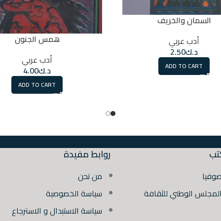
السمان والخريف
همس الجنون
أدب عربي
د.ك
2.50
أدب عربي
ADD TO CART
د.ك
4.00
ADD TO CART
تب
روابط مفيدة
صوفيا
من نحن
المجلس الوطني للثقافة
سياسة الخصوصية
سياسة الاستبدال و الاسترجاع