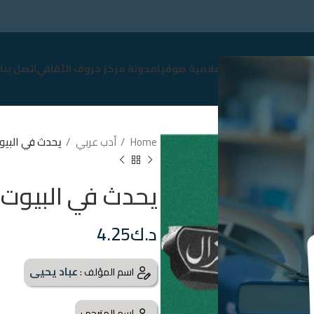
سوق
نبذة عن صوفيا
إعلامية صوفيا
مدونة مركز حروف الثقافي
اتصل بنا
Home
أدب عربي
يحدث في البيو
يحدث في البيوت
د.ك
4.25
عباد يحيى
اسم المؤلف :
اسم المترجم :