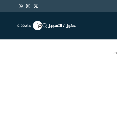
الدخول / التسجيل
د.ك
0.00
ت