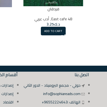
فردقان
48 East cafe
,
أدب عربي
د.ك
3.25
ADD TO CART
اتصل بنا
أقسام الك
حولي - مجمع البروميناد - الدور الثاني
إصدارات 
info@sophiareads.com
إصدارات 
الهاتف :96552224643+
اقتصاد