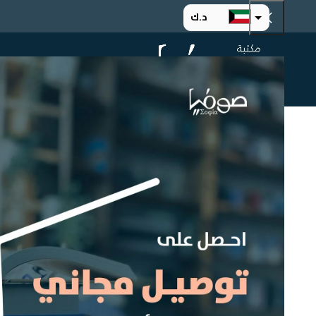
د.ك
د.إ
الرئيسية
ت
ر.س
ر.ق
.د.ب
ر.ع.