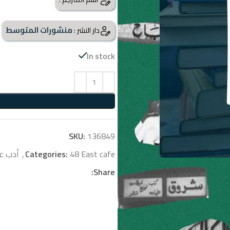
منشورات المتوسط
دار النشر :
In stock
SKU:
136849
48 East cafe
Categories:
,
أدب ع
Share: