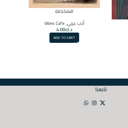
الانتكخانة
أدب عربي
,
Vibes Cafe
د.ك
4.00
ADD TO CART
تابعنا