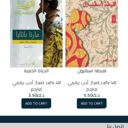
لقيطة استانبول
الحياة الخفية
مق
48 East cafe
,
أدب عالمي
48 East cafe
,
أدب عالمي
مترجم
مترجم
د.ك
5.50
د.ك
3.50
ADD TO CART
ADD TO CART
اتصل بنا