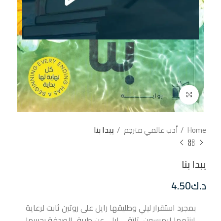
إضغط للتكبير
Home
أدب عالمي مترجم
يبدا بنا
يبدا بنا
د.ك
4.50
بمجرد استقرار ليلي وطليقها رايل على روتين ثابت لرعاية
ابنتهما إيمرسون، تلتقي ليلي عن طريق الصدفة بحبيبها