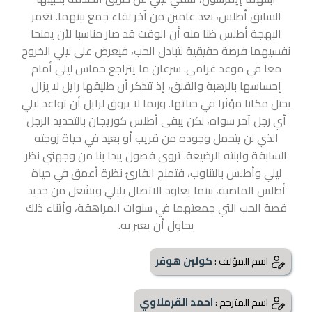
السابق أطلس، بعد عامين من آخر لقاء جمع بينهما. تغمر
البهجة أطلس ظنا منه أن الوقت قد صار مناسبا لأن يمنحا
نفسيهما فرصة حقيقية لتبادل الحب، فيعرض على ليلي الخروج
معا في موعد غرامي. سرعان ما يتراجع حماس ليلي أمام
إحساسها بالرهبة والقلق، إذ تتذكر أن طليقها رايل لا يزال
يحتل مكانا مؤثرا في حياتها. وربما لا يروق لرايل أن تواعد ليلي
أي رجل آخر سواه، لكن يبقى أطلس كوريجان بالتحديد الرجل
الذي لن يتحمل وجوده من قريب أو بعيد في حياة زوجته
السابقة وابنته الرضيعة. تروى فصول يبدا بنا من وجهتي نظر
ليلي وأطلس بالتناوب، فتمنح القارئ نظرة أعمق في حياة
أطلس الماضية، بينما يعاود الاتصال بليلي ويشعل من جديد
قصة الحب التي جمعتهما في سنوات المراهقة، وأثناء ذلك
يحاول أن يعبر به.
كولين هوفر
اسم المؤلف :
احمد القرملاوي
اسم المترجم :