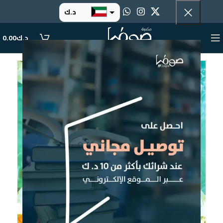
د.ك
د.إ
د.ك
0.00
ر.س
ر.ق
.د.ب
ر.ع.