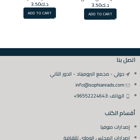
د.ك
3.50
د.ك
3.50
ADD TO CART
ADD TO CART
اتصل بنا
حولي - مجمع البروميناد - الدور الثاني
info@sophiareads.com
الهاتف :96552224643+
أقسام الكتب
إصدارات صوفيا
إصدارات المجلس الوطني للثقافة