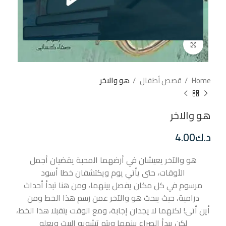
إضغط للتكبير
Home
قصص أطفال
هو والاخر
هو والاخر
د.ك
4.00
هو والآخر يعيشان في أرضهما المحبة يقضيان أجمل
الأوقات، حتى يأتي يوم ويكتشفان خطا أسود
مرسوم في كل مكان يفصل بينهما، ومن هنا تبدأ أحداث
درامية، حيث يبحث هو والآخر عمن رسم هذا الخط ومن
أين أتى! لكنهما لا يجدان إجابة، ومع الوقت يتقبلا هذا الخط،
لكن يبدأ الصراع بينهما ويتم تشويه البيت ويعلو