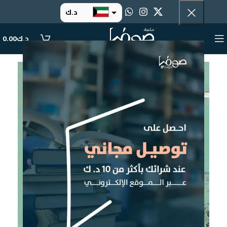
د.ك
د.إ
د.ك
0.00
ر.س
ر.ق
.د.ب
ر.ع.