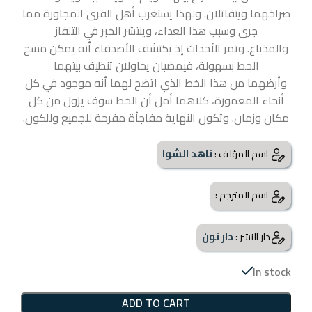
صراخهما ويتقاتلان. ولهذا يستغرب أهل القرى المجاورة مما
جرى وسبب هذا العداء، وينتشر الخبر في التلفاز
والمذياع. وتمر الأحداث إذ يكتشف الأصدقاء أنه يمكن مسح
الخط بسهولة، فيمضيان يحاولان تنظيف بيتهما
وأرضهما من هذا الخط الذي اتضح لهما أنه موجود في كل
أنحاء المعمورة، كلاهما أمل أن الخط سوف يزول من كل
مكان وزمان. وتكون النهاية مفاجأة مفرحة للجميع وللكون.
ناهد الشوا
اسم المؤلف :
اسم المترجم :
دار نون
دار النشر :
In stock
ADD TO CART