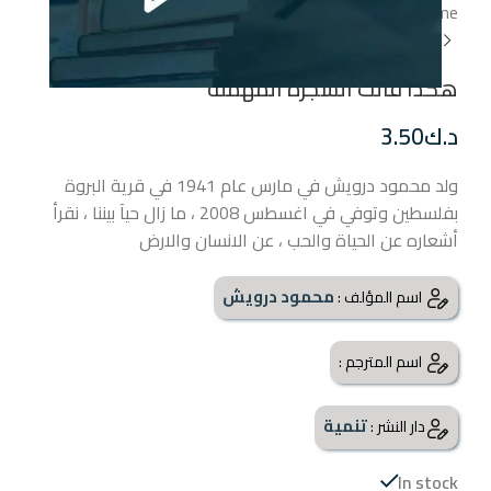
Home
قصص أطفال
هكذا قالت الشجرة المهملة
هكذا قالت الشجرة المهملة
د.ك
3.50
ولد محمود درويش في مارس عام 1941 في قرية البروة
بفلسطين وتوفي في اغسطس 2008 ، ما زال حيآ بيننا ، نقرأ
أشعاره عن الحياة والحب ، عن الانسان والارض
محمود درويش
اسم المؤلف :
اسم المترجم :
تنمية
دار النشر :
In stock