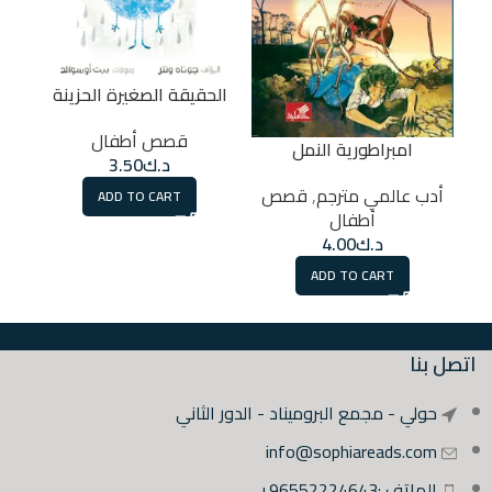
الحقيقة الصغيرة الحزينة
قصص أطفال
امبراطورية النمل
د.ك
3.50
أدب عالمي مترجم
,
قصص
ADD TO CART
أطفال
د.ك
4.00
ADD TO CART
اتصل بنا
حولي - مجمع البروميناد - الدور الثاني
info@sophiareads.com
الهاتف :96552224643+