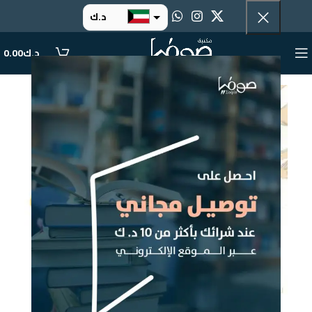
د.ك
د.إ
د.ك
0.00
ر.س
ر.ق
.د.ب
ر.ع.
إضغط للتكبير