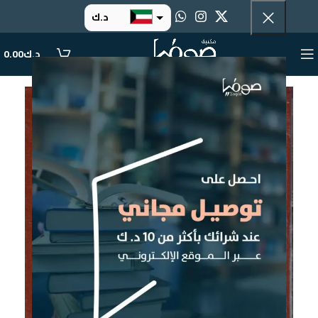
د.ك
د.إ
د.ك
0.00
ر.س
ر.ق
.د.ب
ر.ع.