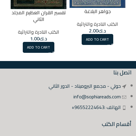
ا
جواهر البلاغة
تفسير القران العظيم المجلد
الثاني
ا
الكتب النادرة والتراثية
د.ك
2.00
الكتب النادرة والتراثية
د.ك
1.00
ADD TO CART
ADD TO CART
اتصل بنا
حولي - مجمع البروميناد - الدور الثاني
info@sophiareads.com
الهاتف :96552224643+
أقسام الكتب