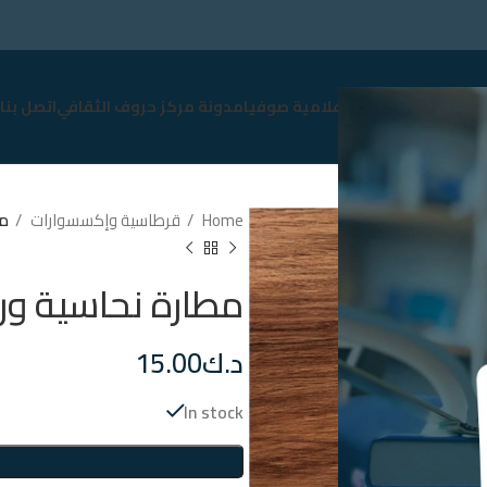
سوق
نبذة عن صوفيا
إعلامية صوفيا
مدونة مركز حروف الثقافي
اتصل بنا
Home
قرطاسية وإكسسوارات
مط
مطارة نحاسية ور
د.ك
15.00
In stock