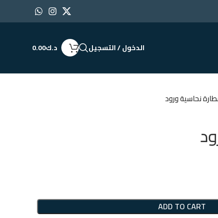
الدخول / التسجيل
د.ك
0.00
ارة نحاسية ورود
ود
ADD TO CART