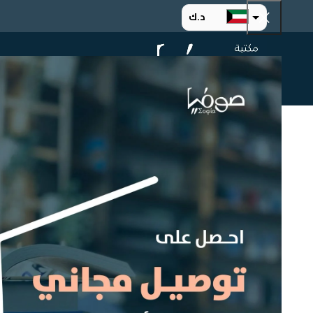
د.ك
د.إ
الرئيسية
ت
ر.س
ر.ق
.د.ب
ر.ع.