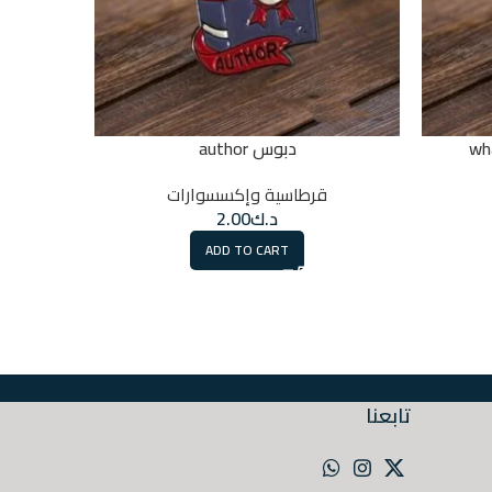
دبوس author
قرطاسية وإكسسوارات
د.ك
2.00
ADD TO CART
تابعنا