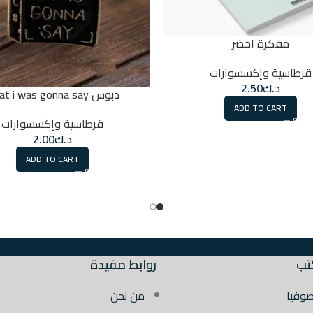
مفكرة اخضر
قرطاسية وإكسسوارات
د.ك
2.50
دبوس what i was gonna say
ADD TO CART
قرطاسية وإكسسوارات
د.ك
2.00
ADD TO CART
تب
روابط مفيدة
صوفيا
من نحن