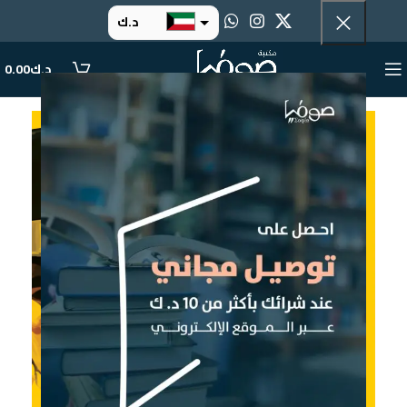
د.ك
د.إ
د.ك
0.00
ر.س
ر.ق
.د.ب
ر.ع.