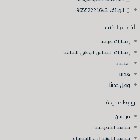
الهاتف :96552224643+
أقسام الكتب
إصدارات صوفيا
إصدارات المجلس الوطني للثقافة
اقتصاد
هدايا
وصل حديثًا
روابط مفيدة
من نحن
سياسة الخصوصية
سياسة الاستبدال و الاسترجاع