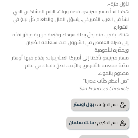
لأوّل مرّة».
هكذا تبدأ مستر فيرتيغو، قصة وولت، اليتيم المشاكس الذي
نشأ في الغرب الأميركي، يتسوّل المال والطعام كلَّ ليلةٍ في
الشوارع.
هناك، يقترب منه رجلٌ ببدلة سوداء وقبّعة حريرية ويقرّر نقلَه
إلى منزله الغامض في السّهول حيث سيعلّمه الطّيران
ويحضّره للنّجومية.
مستر فيرتيغو تأخذنا إلى أميركا العشرينيات؛ يقدّم فيها أوستر
قصّةً مفعمة بالتّشويق والرّعب، تضجّ بالحياة في عالم
محكوم بالموت.
“من أعظم كتّاب عصرنا”
San Francisco Chronicle
بول اوستر
اسم المؤلف :
مالك سلمان
اسم المترجم :