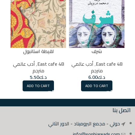
شرف
لقيطة استانبول
48 East cafe
,
أدب عالمي
48 East cafe
,
أدب عالمي
48 East cafe
مترجم
مترجم
د.ك
6.00
د.ك
5.50
ADD TO CART
ADD TO CART
اتصل بنا
حولي - مجمع البروميناد - الدور الثاني
info@sophiareads.com