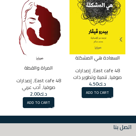
السعادة هي المشكلة
المراة والقطة
48 East cafe
,
إصدارات
 cafe
صوفيا
,
تنمية وتطوير ذات
48 East cafe
,
إصدارات
د.ك
4.50
صوفيا
,
أدب عربي
ADD TO CART
د.ك
2.00
ADD TO CART
اتصل بنا