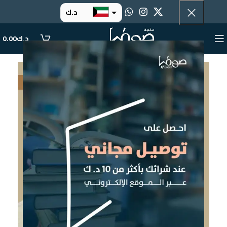
د.ك
د.إ
د.ك
0.00
ر.س
ر.ق
.د.ب
ر.ع.