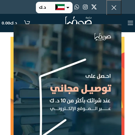
د.ك
د.إ
د.ك
0.00
ر.س
ر.ق
.د.ب
ر.ع.