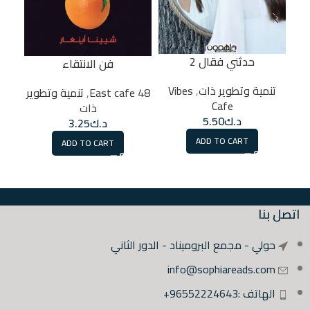
حدثني فقال 2
فن الانتقاء
تنمية وتطوير ذات
,
Vibes
48 East cafe
,
تنمية وتطوير
تن
Cafe
ذات
د.ك
5.50
د.ك
3.25
ADD TO CART
ADD TO CART
اتصل بنا
حولي - مجمع البروميناد - الدور الثاني
info@sophiareads.com
الهاتف :96552224643+