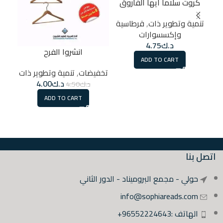
كروت سلاما ايها الفاروق
تنمية وتطوير ذات
,
قرطاسية
وإكسسوارات
سكر
د.ك
4.75
انشروا الفرح
ADD TO CART
تن
تخفيضات
,
تنمية وتطوير ذات
د.ك
4.00
د.ك
4.50
ADD TO CART
اتصل بنا
حولي - مجمع البروميناد - الدور الثاني
info@sophiareads.com
الهاتف :96552224643+