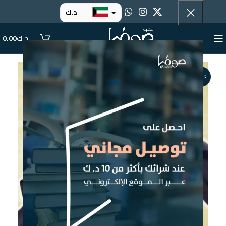
د.ك
د.إ
د.ك
0.00
ر.س
ر.ق
-20%
.د.ب
ر.ع.