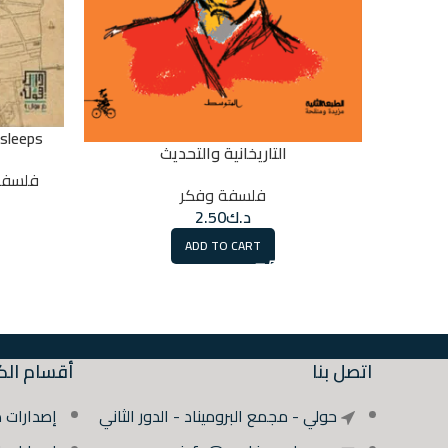
 sleeps
التاريخانية والتحديث
فلسفة
فلسفة وفكر
د.ك
2.50
ADD TO CART
اتصل بنا
أقسام الك
حولي - مجمع البروميناد - الدور الثاني
إصدارات 