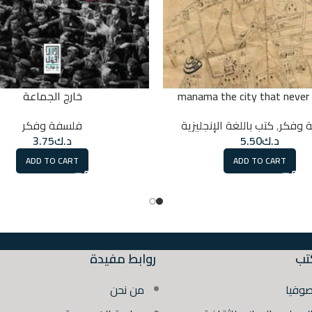
manama the city that never
خارج الجماعة
 وفكر
,
كتب باللغة الإنجليزية
فلسفة وفكر
د.ك
5.50
د.ك
3.75
ADD TO CART
ADD TO CART
تب
روابط مفيدة
صوفيا
من نحن