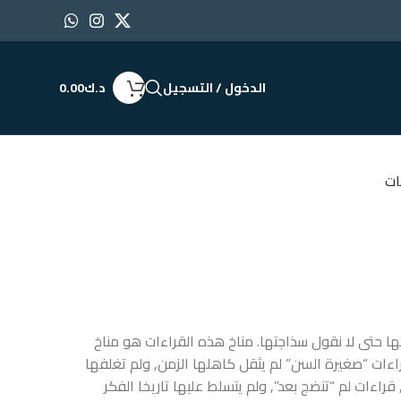
الدخول / التسجيل
د.ك
0.00
ات
ها حتى لا نقول سذاجتها. مناخ هذه القراءات هو مناخ
راءات “صغيرة السن” لم يثقل كاهلها الزمن, ولم تغلفها
قراءات لم “تنضج بعد”, ولم يتسلط عليها تاريخا الفكر