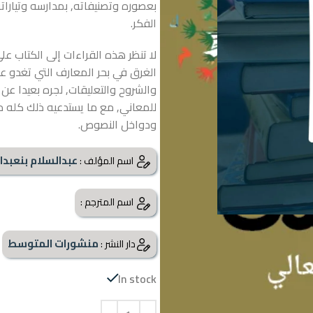
بعصوره وتصنيفاته, بمدارسه وتيارات
الفكر.
لا تنظر هذه القراءات إلى الكتاب ع
الغرق في بحر المعارف التي تغدو عا
والشروح والتعليقات, لجره بعيدا عن
للمعاني, مع ما يستدعيه ذلك كله م
ودواخل النصوص.
عبدالسلام بنعبدا
اسم المؤلف :
اسم المترجم :
منشورات المتوسط
دار النشر :
In stock