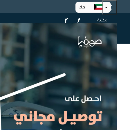
د.ك
د.إ
الرئيسية
ت
ر.س
ر.ق
.د.ب
ر.ع.