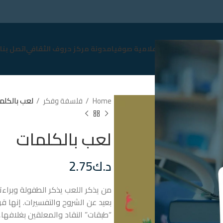
سوق
نبذة عن صوفيا
إعلامية صوفيا
مدونة مركز حروف الثقافي
اتصل بنا
Home
فلسفة وفكر
لعب بالكلم
لعب بالكلمات
د.ك
2.75
من يذكر اللعب يذكر الطفولة وبراءت
بعيد عن الشروح والتفسيرات. إنها ق
“طبقات” النقاد والمعلقين بغلافها, 