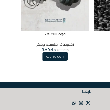
قوة اللاعنف
48 East cafe
تخفيضات
,
فلسفة وفكر
د.ك
3.50
د.ك
4.00
ADD TO CART
تابعنا