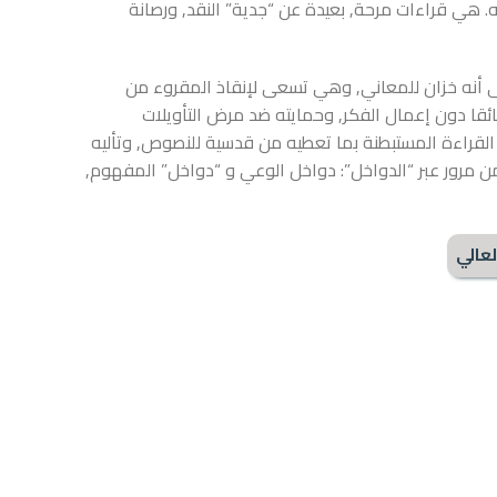
ه. هي قراءات مرحة, بعيدة عن “جدية” النقد, ورصانة
لى أنه خزان للمعاني, وهي تسعى لإنقاذ المقروء من
ئقا دون إعمال الفكر, وحمايته ضد مرض التأويلات
 القراءة المستبطنة بما تعطيه من قدسية للنصوص, وتأليه
ن مرور عبر “الدواخل”: دواخل الوعي و “دواخل” المفهوم,
لعالي