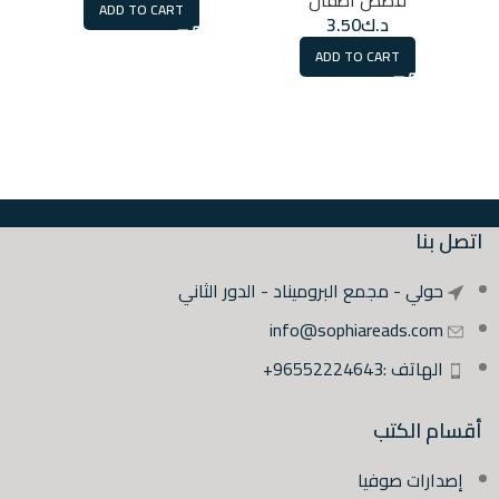
قصص أطفال
ADD TO CART
د.ك
3.50
ADD TO CART
اتصل بنا
حولي - مجمع البروميناد - الدور الثاني
info@sophiareads.com
الهاتف :96552224643+
أقسام الكتب
إصدارات صوفيا