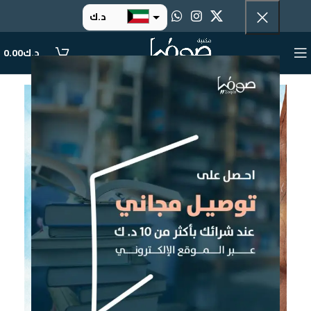
د.ك
د.إ
د.ك
0.00
ر.س
ر.ق
.د.ب
ر.ع.