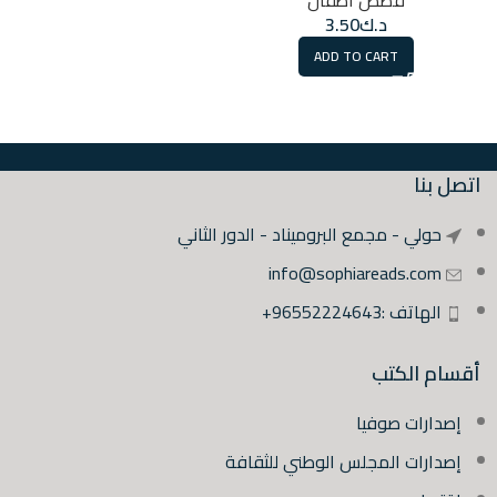
د.ك
3.50
ADD TO CART
اتصل بنا
حولي - مجمع البروميناد - الدور الثاني
info@sophiareads.com
الهاتف :96552224643+
أقسام الكتب
إصدارات صوفيا
إصدارات المجلس الوطني للثقافة