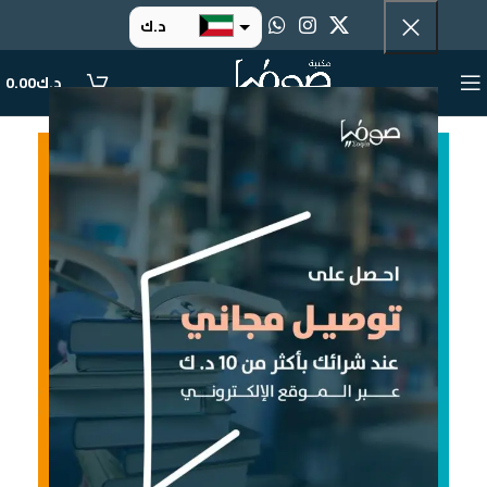
د.ك
د.إ
د.ك
0.00
ر.س
ر.ق
.د.ب
ر.ع.