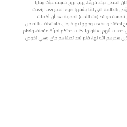
ان الفصل حينئذ خريفًا، يهب بريح خفيفة عبثت ببقايا
بالظلمة التي لمّا يشقها ضوء الفجر بعد. ارتعدت
م تلمست حوائط (بيت الأدب) الحجرية بعد أن أكملت
ح لحظتئذ وسفعت وجهها بهبة رمل، فاستعاذت بالله من
ن حدست أنهم يعابثونها. كانت جدتكم امرأة مؤمنة، وتعلم
الذين سخرهم الله لها، فلم تعد تخشاهم حتى وهي تخوض