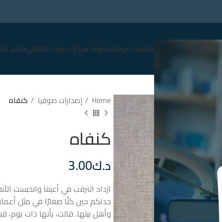
سوق
نبذة عن صوفيا
إعلامية صوفيا
مدونة مركز حروف الثقافي
اتصل بنا
Home
إصدارات صوفيا
كنفاه
كنفاه
د.ك
3.00
ازداد الترقب في أعيننا وانحبست الأن
جدتكم حين كنّا صغارًا في مثل أعمار
وأهل بيتها. قالت، بأنها ذات يوم، 