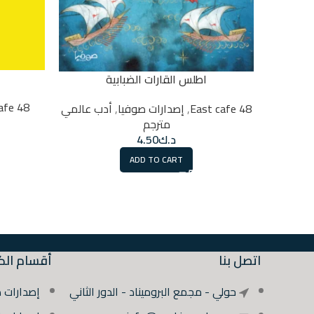
اطلس القارات الضبابية
48 East cafe
48 East cafe
,
إصدارات صوفيا
,
أدب عالمي
مترجم
د.ك
4.50
ADD TO CART
اتصل بنا
أقسام الك
حولي - مجمع البروميناد - الدور الثاني
إصدارات 