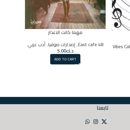
مهما كانت الاعذار
48 East cafe
,
إصدارات صوفيا
,
أدب عربي
Vibes Ca
48 East cafe
د.ك
5.00
ADD TO CART
تابعنا