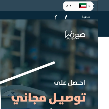
د.ك
د.إ
الرئيسية
ت
ر.س
ر.ق
.د.ب
ر.ع.