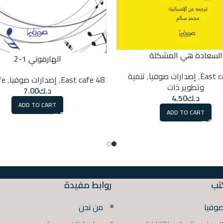
السعادة هي المشكلة
الهارموني 1-2
,
إصدارات صوفيا
,
تنمية
48 East cafe
,
إصدارات صوفيا
,
fe
وتطوير ذات
د.ك
7.00
د.ك
4.50
ADD TO CART
ADD TO CART
تب
روابط مفيدة
صوفيا
من نحن