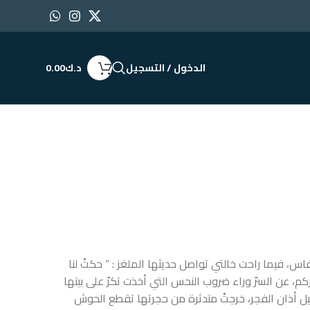
الدخول / التسجيل
د.ك
0.00
فاس، فيما راحت خالتي تواصل حديثها الملغز : ” حكتْ لنا
كم، عن السرّ وراء ضروب النحس التي أخذت تكرّ على بيتها
قبيل أذان الفجر، خرجتْ متدثرة من حجرتها تقطع الحوش