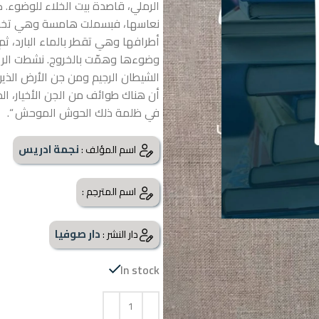
الرملي، قاصدة بيت الخلاء للوضوء. ك
نعاسها، فبسملت هامسة وهي تخوّض 
أطرافها وهي تقطر بالماء البارد، ث
وضوءها وهمّت بالخروج. نشطت الري
الشيطان الرجيم ومن جن الأرض الذي
أن هناك طوائف من الجن الأخيار، 
في ظلمة ذلك الحوش الموحش “.
نجمة ادريس
اسم المؤلف :
اسم المترجم :
دار صوفيا
دار النشر :
In stock