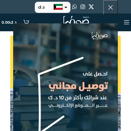
د.ك
د.إ
د.ك
0.00
ر.س
ر.ق
.د.ب
ر.ع.