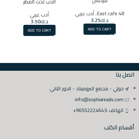
فردقان
الحب تحت المطر
48 East cafe
,
أدب عربي
أدب عربي
د.ك
3.25
د.ك
3.50
ADD TO CART
ADD TO CART
اتصل بنا
حولي - مجمع البروميناد - الدور الثاني
info@sophiareads.com
الهاتف :96552224643+
أقسام الكتب