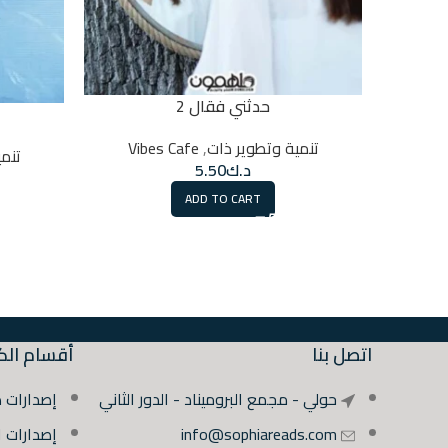
حدثني فقال 2
تنمية وتطوير ذات
,
Vibes Cafe
تنم
د.ك
5.50
ADD TO CART
اتصل بنا
أقسام الك
حولي - مجمع البروميناد - الدور الثاني
إصدارات 
info@sophiareads.com
إصدارات 