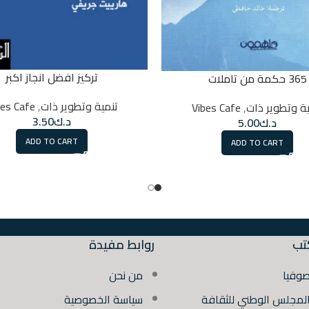
تركيز افضل انجاز اكبر
365 حكمة من تاملات
تنمية وتطوير ذات
,
bes Cafe
ية وتطوير ذات
,
Vibes Cafe
د.ك
3.50
د.ك
5.00
ADD TO CART
ADD TO CART
تب
روابط مفيدة
صوفيا
من نحن
المجلس الوطني للثقافة
سياسة الخصوصية