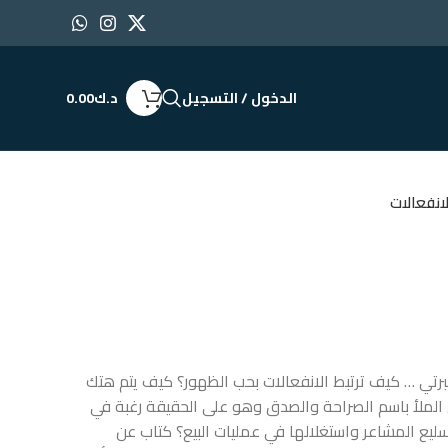
الدخول / التسجيل
د.ك
0.00
انفعالات
مبرتي … كيف ترتبط الانفعالات بحب الظهور؟ كيف يتم هتك
ى الملأ باسم الصراحة والصدق وهو على الحقيقة رغبة في
ليع المشاعر واستغلالها في عمليات البيع؟ كتاب عن