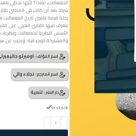
الانفعالات، لماذا؟ لأنها تحظى باهتم
شرط، بعد أن كانت في الماضي مثار ري
رحلة قيمة تتناول تاريخ الانفعالا
يتعرف فيها القارئ العربي على الف
الأسس النظرية للانفعالات ونظريات 
والمشاركة الوجدانية، ويجيب عن سؤا
اومبرتو جاليمبرت
اسم المؤلف :
نجلاء والي
اسم المترجم :
تنمية
دار النشر :
In stock