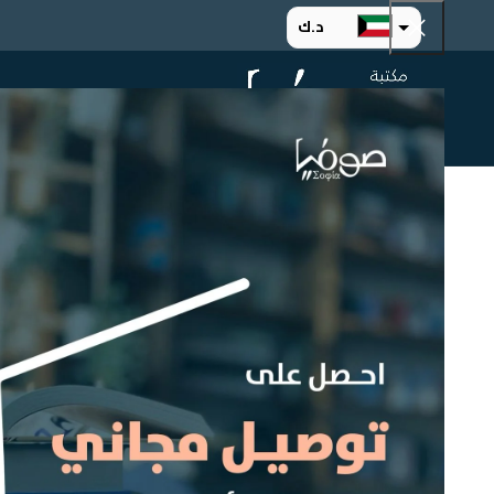
د.ك
د.إ
الرئيسية
ت
ر.س
ر.ق
.د.ب
ر.ع.