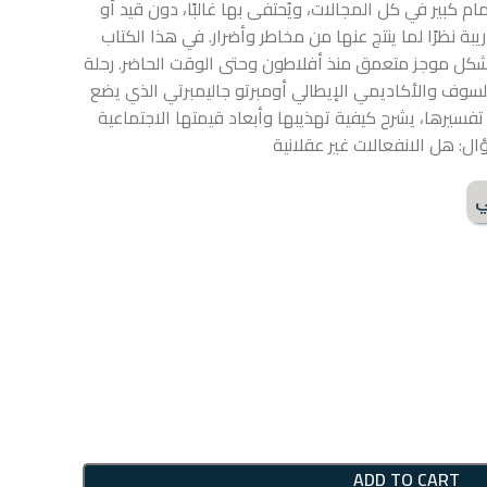
ام كبير في كل المجالات، ويُحتفى بها غالبًا، دون قيد أو
بة نظرًا لما ينتج عنها من مخاطر وأضرار. في هذا الكتاب
ت بشكل موجز متعمق منذ أفلاطون وحتى الوقت الحاضر. رحلة
يلسوف والأكاديمي الإيطالي أومبرتو جاليمبرتي الذي يضع
تفسيرها، يشرح كيفية تهذيبها وأبعاد قيمتها الاجتماعية
ل: هل الانفعالات غير عقلانية
ي
ADD TO CART