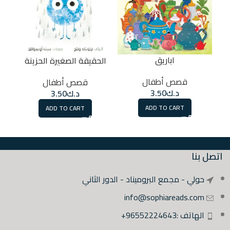
اباريق
الحقيقة الصغيرة الحزينة
قصص أطفال
قصص أطفال
د.ك
3.50
د.ك
3.50
ADD TO CART
ADD TO CART
اتصل بنا
حولي - مجمع البروميناد - الدور الثاني
info@sophiareads.com
الهاتف :96552224643+