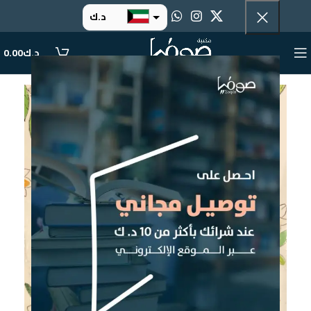
د.ك
د.إ
د.ك
0.00
ر.س
ر.ق
.د.ب
ر.ع.