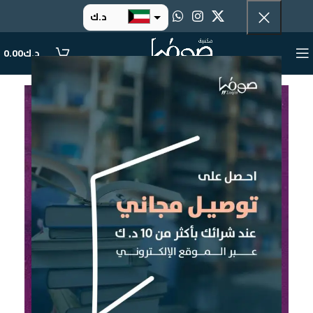
د.ك
د.إ
د.ك
0.00
ر.س
ر.ق
.د.ب
ر.ع.