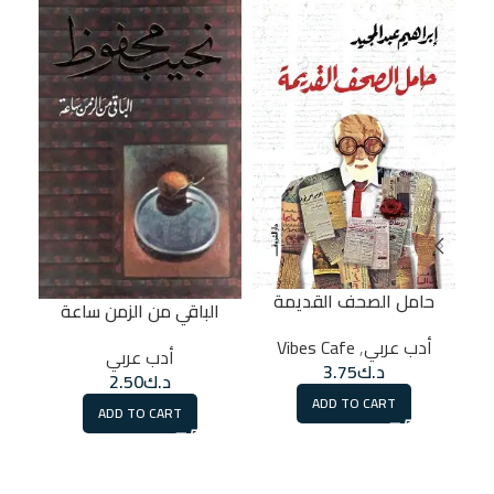
حامل الصحف القديمة
الباقي من الزمن ساعة
أدب عربي
,
Vibes Cafe
أدب عربي
د.ك
3.75
د.ك
2.50
ADD TO CART
ADD TO CART