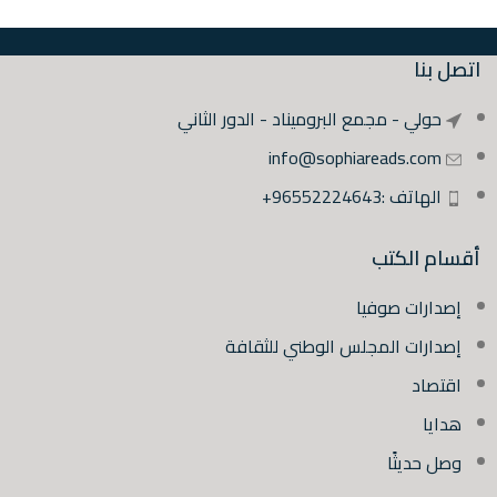
اتصل بنا
حولي - مجمع البروميناد - الدور الثاني
info@sophiareads.com
الهاتف :96552224643+
أقسام الكتب
إصدارات صوفيا
إصدارات المجلس الوطني للثقافة
اقتصاد
هدايا
وصل حديثًا