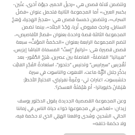
وتتضمن ثلاثة قصص هي «رحيلُ الحمير، حيوٌة أخرى، عنّين-
بكسر العين،» أما المجموعة الثانية فتحمل عنوان «فضلُ
السراب»، وتتضمن خمسة قصص هي: «هجيرُ الهجرة، وَهجُ
السنابل، واجبٌ مفروض، ثُريا، وَجْدُ الجلاّد»، بينما تضمن
المجموعة الثالثة قصة واحدة بعنوان «قصارُ الأقاصيص»،
لتضم المجموعة الرابعة بعنوان «الحكمةُ المؤنثَّ» سبعة
قصص قصيرة هى: «ترانيمُ “إِستْ” المسماة التباسًا إيزيس،
“هيباتيا” الفاضلةُ- الفاصلة بين عصرين، هَرَجُ الدُّهُور- بعد
تَقْدِيسِ “سيرابيس” وتدنيس “حتحور”، استعادةُ الفَجْرِ الفائِت
بذكْرِ جلال الرَّبَِّة ماعت، اللاهوت والناسوت في سيرة
حتشبسوت، اغترابُ تي- وغُربةُ نفرتيتي، الاختيارُ الأخطرُ:
هَيَمَانُ كليوباترا- أم هَيْمَنَةُ العسكر؟.
وعن المجموعة القصصية الجديدة يقول الدكتور يوسف
زيدان: «تعكس في مجموعها خواء حياة الناس في زماننا
الحالي، الشحيح، وسُدى واقعنا الهزلي الذي لا حكمة فيه،
ولا حكمة خلفه»