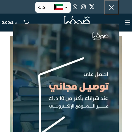
د.ك
د.إ
د.ك
0.00
ر.س
ر.ق
.د.ب
ر.ع.