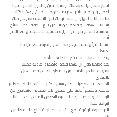
اختیار مسار حياتك بنفسك، ولست ممن يقلدون الناس تقليدا
أعمى ويهتمون بإبهارهم بما لديهم، ستجد في هذا الكتاب
ضالتك. أنا لا أقول إن عدم اتباعك لفن التخفف سيجعل منك
إنسانا بلا هدف أو قيمة، فهناك من اتبع التخفف وجاء بنتائج
عكسية، لأنه لم يكن على دراية حقيقية بفلسفته. واقع الأمر
أنك
عندما تقرأ وتفهم جوهر هذا الفن وتطبقه مع مراعاة
لمبادئك
وظروفك، ستجد فيه خيرا كثيرا بكل تأكيد.
لقد وضعنا دون أن نشعر قيودا وأصفادا مادية جعلتنا
ننسى غايتنا من الدنيا، ليس بالمعنى الديني فحسب، بل
بالمعنى
الدنيوي أيضا، فصرنا – على سبيل المثال – نقيم النجاح بمعايير
خاطئة، ونشجع أبناءنا على تحقيق تلك المعايير، ونتغاضى عن
الوسيلة، وأصبحت أرواحنا أسيرة التكدس المادي الذي سلبنا
أرواحنا حقا.
إنها دعوة للوقوف مع النفس، ومحاولة اتباع ما ينفعنا من
هذا