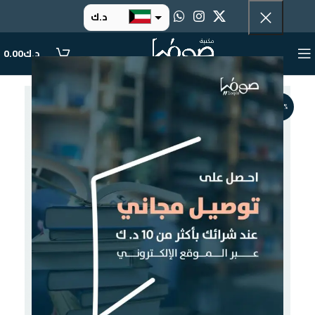
د.ك
د.إ
د.ك
0.00
ر.س
ر.ق
-17%
.د.ب
ر.ع.