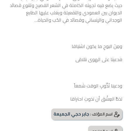
حيث يضع فيه تجربته الكاملة في الشعر الفصيح وتتنوع قصائد
الديوان بين العمودي والتفعيلة ويغلب عليها الطابع
الوجداني والإنساني وقصائد في الحُب والحياة…
ومِنَ البوحِ ما يكون اشتياقا
فدعينا على الهوى نتلاقى
ودعينا نُذَّوبِ الوقت شمعاً
لذةُّ العِشْق أن نذوبَ احتراقا
جابر حجي الجميعة
اسم المؤلف :