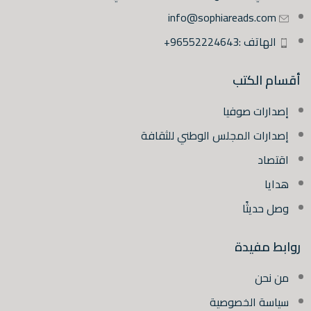
info@sophiareads.com
الهاتف :96552224643+
أقسام الكتب
إصدارات صوفيا
إصدارات المجلس الوطني للثقافة
اقتصاد
هدايا
وصل حديثًا
روابط مفيدة
من نحن
سياسة الخصوصية