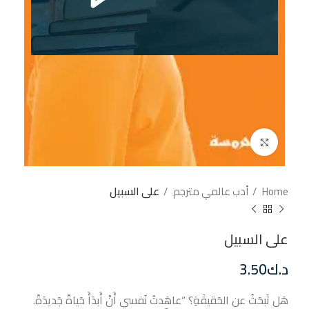
إضغط للتكبير
Home
أدب عالمي مترجم
على السبيل
على السبيل
د.ك
3.50
هَل تَبحَثُ عن الحَقيقَةِ؟ “عاهَدتُ نَفسي أَنْ أَبدَأَ حَياةً جَديدَةً.