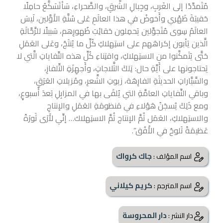
مُتَمدِّدًا إلى الغَربِ، وجِبالِ الشَّرقِ، والصَّحراءِ، سَأتَسَكَّعُ حامِلًا
حَقيبَةَ ظَهْري وأَخوضُ في هذا العالَمِ عَلى سُنَّةِ الأَوَّلين، لَيسَ
العالَمُ سِوى مُتَجوِّلين يَحمِلون حَقائِبَ ظُهورِهم، سَبيلًا للرَّحَّالَةِ
الَّذين يَأبون إكراهَهم على استِهلاكِ كُلِّ ما يُنتَجُ، وعَلى العَمَلِ
حَتَّى يَتَمكَّنوا من الاستِهلاكِ، واقتِناءِ كُلِّ هذه النِّفاياتِ الَّتي لا
يَحتاجونها على أَيَّةِ حال: تِلكَ الثَّلاجاتِ، وأَجهِزَةِ التِّلفازِ،
والسَّيَّاراتِ الحديثَةِ الفارِهَة، زيوتِ الشَّعرِ، ومُزيلاتِ العَرَقِ،
وباقي النِّفاياتِ العامَّةِ التي يُلقَى بها في المزابِلِ بَعدَ أُسبوعٍ،
ومع ذَلِكَ يُسجَنُ هَؤلاءِ في مَنظومَةِ العَمَلِ والإنتاجِ
والاستِهلاكِ، العَمَل ثُمَّ الإنتاج ثُمَّ الاستِهلاك… إنِّي لأَرَى ثَورَةً
عَظيمَةً تَلوحُ في الأُفُق”.
جاك كرواك
اسم المؤلف :
كريم كيلاني
اسم المترجم :
دار المحروسة
دار النشر :