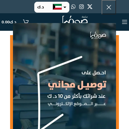
د.ك
د.إ
د.ك
0.00
ر.س
ر.ق
.د.ب
ر.ع.