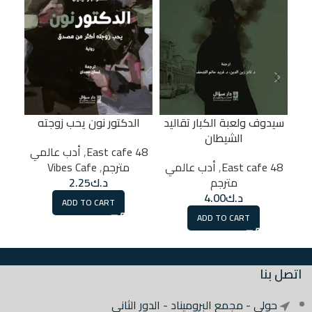
سيدوف ولعبة الكبار تقاليد
الدكتور نون يحب زوجته
الشيطان
48 East cafe
,
أدب عالمي
تخف
48 East cafe
,
أدب عالمي
مترجم
,
Vibes Cafe
مترجم
د.ك
2.25
د.ك
4.00
ADD TO CART
ADD TO CART
اتصل بنا
حولي - مجمع البروميناد - الدور الثاني