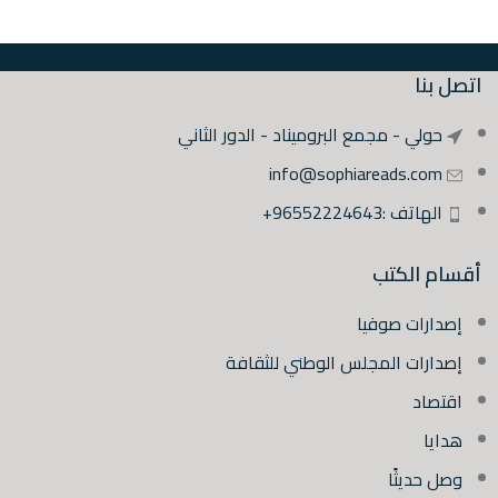
اتصل بنا
حولي - مجمع البروميناد - الدور الثاني
info@sophiareads.com
الهاتف :96552224643+
أقسام الكتب
إصدارات صوفيا
إصدارات المجلس الوطني للثقافة
اقتصاد
هدايا
وصل حديثًا