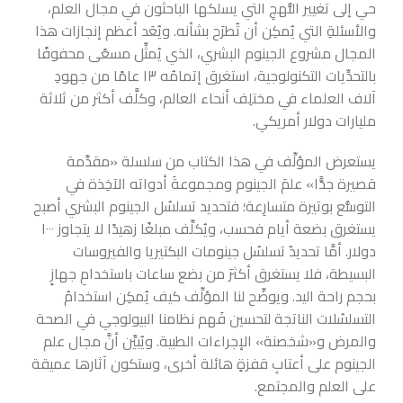
حي إلى تغيير النُّهجِ التي يسلكها الباحثون في مجال العلم،
والأسئلةِ التي يُمكِن أن تُطرَح بشأنه. ويُعَد أعظم إنجازات هذا
المجال مشروع الجينوم البشري، الذي يُمثِّل مسعًى محفوفًا
بالتحدِّيات التكنولوجية، استغرق إتمامُه ١٣ عامًا من جهودِ
آلاف العلماء في مختلِف أنحاء العالم، وكلَّف أكثر من ثلاثة
مليارات دولار أمريكي.
يستعرض المؤلِّف في هذا الكتاب من سلسلة «مقدِّمة
قصيرة جدًّا» علمَ الجينوم ومجموعةَ أدواته الآخِذة في
التوسُّع بوتيرة متسارِعة؛ فتحديد تسلسُل الجينوم البشري أصبح
يستغرق بضعة أيام فحسب، ويُكلِّف مبلغًا زهيدًا لا يتجاوز ١٠٠٠
دولار. أمَّا تحديدُ تسلسُل جينومات البكتيريا والفيروسات
البسيطة، فلا يستغرق أكثرَ من بضع ساعات باستخدامِ جهازٍ
بحجم راحة اليد. ويوضِّح لنا المؤلِّف كيف يُمكِن استخدامُ
التسلسُلات الناتجة لتحسين فَهم نظامنا البيولوجي في الصحة
والمرض و«شخصنة» الإجراءات الطبية. ويُبيِّن أنَّ مجال علم
الجينوم على أعتابِ قفزةٍ هائلة أخرى، وستكون آثارها عميقة
على العلم والمجتمع.