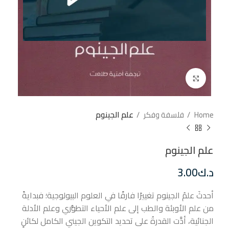
إضغط للتكبير
Home
فلسفة وفكر
علم الجينوم
علم الجينوم
د.ك
3.00
أحدثَ علمُ الجينوم تغييرًا فارقًا في العلوم البيولوجية؛ فبدايةً
من علم الأوبئة والطب إلى علم الأحياء التطوُّري وعلم الأدلة
الجنائية، أدَّت القدرةُ على تحديد التكوين الجيني الكامل لكائنٍ