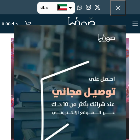
د.ك
د.إ
د.ك
0.00
ر.س
ر.ق
.د.ب
ر.ع.