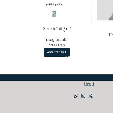
تاريخ الاشياء 1-2
ر
فلسفة وفكر
د.ك
11.00
ADD TO CART
تابعنا