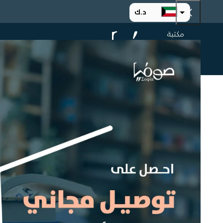
د.ك
د.إ
الرئيسية
ت
ر.س
ر.ق
.د.ب
ر.ع.