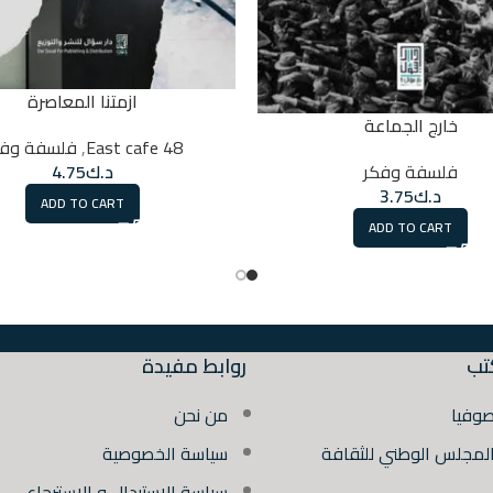
ازمتنا المعاصرة
خارج الجماعة
48 East cafe
,
فلسفة وفك
د.ك
4.75
فلسفة وفكر
د.ك
3.75
ADD TO CART
ADD TO CART
تب
روابط مفيدة
صوفيا
من نحن
المجلس الوطني للثقافة
سياسة الخصوصية
سياسة الاستبدال و الاسترجاع