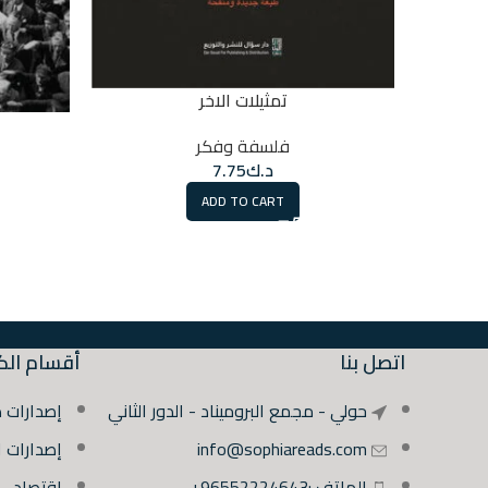
تمثيلات الاخر
فلسفة وفكر
د.ك
7.75
ADD TO CART
اتصل بنا
أقسام الك
حولي - مجمع البروميناد - الدور الثاني
إصدارات 
info@sophiareads.com
إصدارات 
الهاتف :96552224643+
اقتصاد