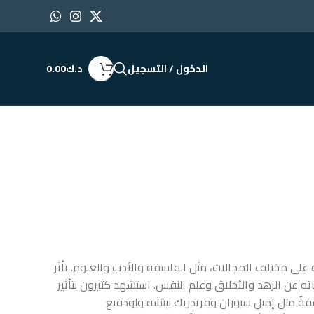
الدخول / التسجيل
د.ك
0.00
اته على مختلف المجالات، مثل الفلسفة والأدب والعلوم. تأثر
اته عن الزهد والأخلاق وعلم النفس. استشهد كثيرون بتأثير
ةٌ مثل إميل سيوران وفريدريك نيتشه ولودفيغ