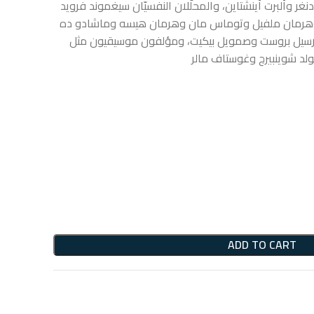
غر وألبرت أينشتاين، والمحلّلان النفسيّان سيغموند فرويد
وي وهرمان ملفيل وتوماس مان وهرمان هيسه وماشادو ده
يل بروست وصمويل بيكيت، ومؤلفون موسيقيون مثل
ولد شوينبيرج وغوستاف مالر
ADD TO CART