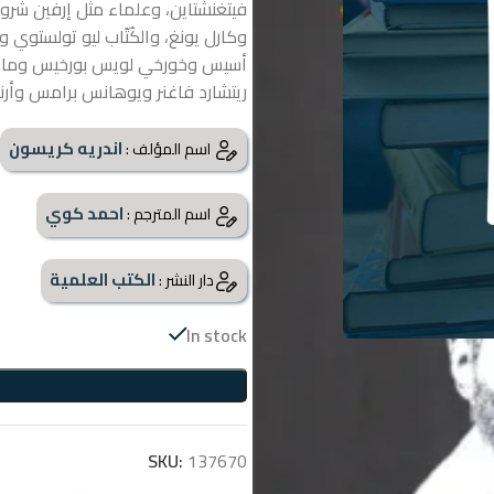
فيتغنشتاين، وعلماء مثل إرفين شرودن
وكارل يونغ، والكُتّاب ليو تولست
أسيس وخورخي لويس بورخيس ومارس
ريتشارد فاغنر ويوهانس برامس وأرن
اندريه كريسون
اسم المؤلف :
احمد كوي
اسم المترجم :
الكتب العلمية
دار النشر :
In stock
SKU:
137670