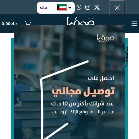
د.ك
د.إ
د.ك
0.00
ر.س
ر.ق
.د.ب
ر.ع.