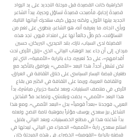
الكراهية كانت القصيدة قبل مرحلة التجديد على يد الرواد
قصيدةَ إجابةٍ، فأصبحت قصيدةَ تساؤل وحيرة. يبدأ الشاعر
الجديد بيتها الأول، ولكنه يجهل كيف ستتحرك أبياتها التالية،
وبأي اتجاه. ما يعرفه أنه، هو الشاعر، ينطوي على لغم من
التساؤلات، كم ظلّ جائعاً لها على امتداد قرون. تجد هذه
الفضيلة لدى السياب، نازك، بلند الحيدري، البريكان، حسين
مردان. إلى أن جاء عبد الوهاب البياتي، الذي «زلزل الأرض تحت
أقدامهم»، على حدّ تعبيره. جاء بالراية «الأممية»، التي لم
تكن تشغل أحداً. هذا البعد «الأممي» يتوافق بالتأكيد مع
طغيان قبضة اليسار السياسي على خناق الثقافة في العراق،
والثقافة العربية، وربما على الثقافة في الكثير من بقاع
الأرض. في منتصف الستينيات، وبعد نكسة حزيران مباشرة، بدأ
هذا البعد «الأممي» يخفت ويتلاشى، وتصاعد مدُّ الشاغل
العربي، فوجدنا «بعداً قومياً» بدل «البعد الأممي». ومع هذا
الشاغل برز سعدي يوسف مؤثراً بموهبة تامة النضج. ولعله
بدأ شاغله هذا في مطلع الخمسينيات، وبعد البياتي بقليل.
استلم سعدي رايةَ «الأممية» الحمراء من البياتي، ليبدلها في
قبضته بالراية «القومية» الخضراء. في هذه المرحلة كان