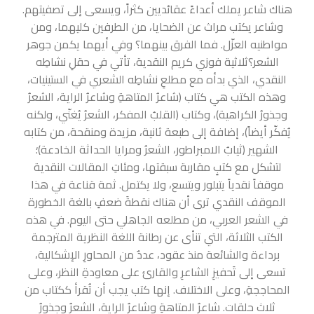
هناك شاعر يملك أعداءً عقائديين كثراً، ويسعى إلى تصفيتهم.
وشاعر يكتب مراث عن الضحايا، من الطرفين كليهما، ومن
مواطنيه العزّل. فما الفرق بينهما؟ وفي أيهما يكمن جوهر
الشعر؟ثلاثية فوزي كريم النقدية، تأتي في حقلِ نشاطِه
النقدي، الذي بدأه مع مطلعِ نشاطِه الشعري في الستينيات،
وهذه الكتب هي كتاب (شاعرُ المتاهةِ وشاعرُ الراية، الشعرُ
وجذورُ الكراهية)، وكتاب (القلبُ المفكر، الشعرُ يُغنّي، ولكنه
يُفكّر أيضاً)، إضافة إلى طبعة ثانية، مزيدة ومنقحة، من كتابه
الشهير (ثيابُ الامبراطور، الشعرُ ومرايا الحداثة الخادعة)؛
لتشكل مع كتبٍ مقاربة سبقتها، ومئاتِ المقالات النقدية
موقفاً نقدياً يتبلور ويتسع، ولا يكتمل. ثمة قناعة في هذا
الموقف النقدي ترى أن هناك نقطةَ ضعفٍ بالغة الخطورة
في الشعر العربي، من مطلعه الجاهلي حتى اليوم. في هذه
الكتب الثلاثة، التي تنأى عن رطانة اللغة النظرية المترجمة
برداءة والشائعة منذ عقود، عددٌ من المحاورِ الإشكالية،
تسعى إلى تَحفيزِ الشاعرِ والقارئ على معاودةِ النظر، وعلى
المحاججةِ، وعلى الاختلاف. إنها كتب يجب أن تُقرأ ككتاب من
ثلاث حلقات. شاعرُ المتاهةِ وشاعرُ الراية، الشعرُ وجذورُ