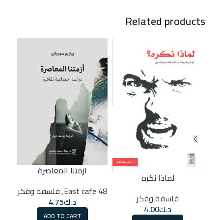
Related products
ازمتنا المعاصرة
لماذا نكره
48 East cafe
,
فلسفة وفكر
فلسفة وفكر
48 East cafe
د.ك
4.75
د.ك
4.00
ADD TO CART