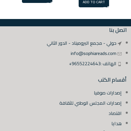
ADD TO CART
اتصل بنا
حولي - مجمع البروميناد - الدور الثاني
info@sophiareads.com
الهاتف :96552224643+
أقسام الكتب
إصدارات صوفيا
إصدارات المجلس الوطني للثقافة
اقتصاد
هدايا