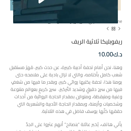
إضغط للتكبير
Home
أدب عربي
ريفوبليكا ثلاثية الريف
ريفوبليكا ثلاثية الريف
د.ك
10.00
وهنا، نحن أمام تحفة أدبية كبيرة، عن حدث كبير، مَهرَ مستقبل
شعب كامل بأختامه، والتي لا تزال بادية على ملامحه حتى
يومنا هذا، تحفة يكتبها روائي كبير، وبقدر ما فيها من شغفٍ
فيها من سردٍ دقيقٍ وشديد التّركيز، سردٍ كريمٍ بعوالم متنوعة
وغنية ومتيقظة، ومتوازن بمقدار الحاجة الروائية من أحداث
وشخصيات وأزمنة، وبمقدار الحاجة الأدبية والشعرية التي
حققها كلّها يوسف فاضل في هذه الثلاثية.
يأتي هاتف، يُخبر عائلة “بنصالح” أنهم عثروا على الجدّ