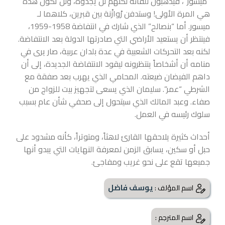
“ميسور”، فيذهبون للقائه لكنهم لن يجدوه، ولن تكون هذه
هي المرة الأولى! وستدفن رْوازْنة بين قبرين، كلاهما لـ
ميسور. أما “بنصالح” الذي شارك في انتفاضة 1958-1959،
فينتظر أن يستعيد الأراضي التي صادرتها الدولة بعد الانتفاضة.
لكنه بعد التحركات الشعبية في عدة بلدان عربية، صار يرى في
منامه أن أشخاصاً ينتظرونه ليقود الانتفاضة الجديدة، إلى أن
داهم الفيضان ضيعته. المحامي الذي يهرب بعد صفقة مع
الشرطي “عمر”. سليمان الذي يسعى لتجهيز بيت للزواج من
صفاء. وعبد المالك الذي سيتحول إلى صحفي شأن عام بسبب
سلوك رئيسه في العمل.
أحداث كثيرة يلاحقها القارئ لاهثاً، ومتوتراً، كأنه مشدود على
حبل أو سكين، يسابق الزمن لمعرفة النهايات التي يبدو أنها
جميعها تقع على نحو غريب ومفاجئ.
يوسف فاضل
اسم المؤلف :
اسم المترجم :