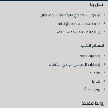
اتصل بنا
حولي - مجمع البروميناد - الدور الثاني
info@sophiareads.com
الهاتف :96552224643+
أقسام الكتب
إصدارات صوفيا
إصدارات المجلس الوطني للثقافة
اقتصاد
هدايا
وصل حديثًا
روابط مفيدة