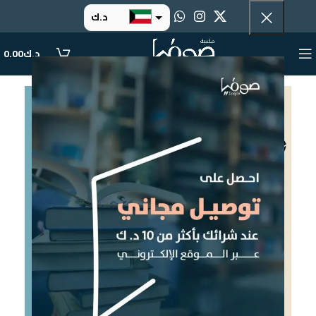
د.ك
د.إ
د.ك
0.00
ر.س
ر.ق
.د.ب
ر.ع.