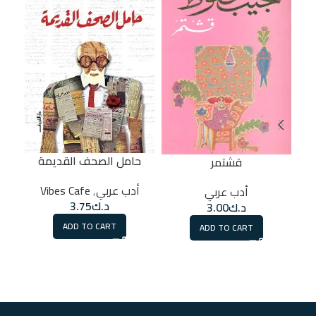
حامل الصحف القديمة
قشتمر
ا
أدب عربي
,
Vibes Cafe
أدب عربي
د.ك
3.75
د.ك
3.00
ADD TO CART
ADD TO CART