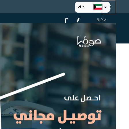
د.ك
د.إ
الرئيسية
ت
ر.س
ر.ق
.د.ب
ر.ع.