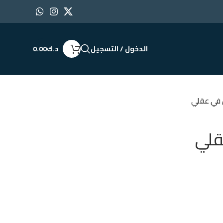
الدخول / التسجيل
د.ك
0.00
 في عقلي
قلي