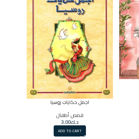
اجمل حكايات روسيا
قصص أطفال
د.ك
3.00
ADD TO CART