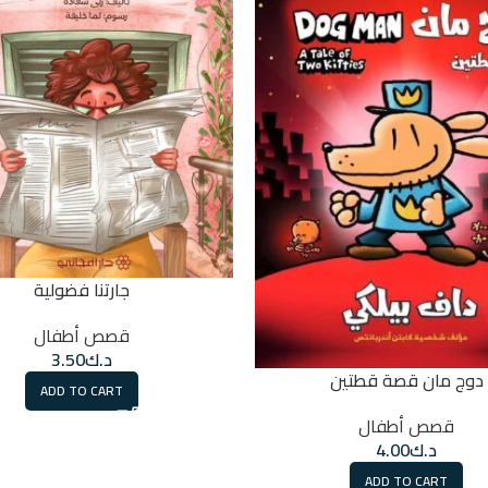
جارتنا فضولية
قصص أطفال
د.ك
3.50
دوج مان قصة قطتين
ADD TO CART
قصص أطفال
د.ك
4.00
ADD TO CART