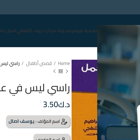
سوق
نبذة عن صوفيا
إعلامية صوفيا
مدونة مركز حروف الثقافي
اتصل بنا
Home
قصص أطفال
راسي ليس
راسي ليس في ع
د.ك
3.50
يوسف اصال
اسم المؤلف :
اسم المترجم :