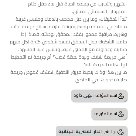
الشهير وتتسرب من جسده الحياة قبل بدء حفل ختام
المهرجان السينمائي بدقائق.
تبدأ التحقيقات، وما بين ذيل مخضب بالدماء وملابس غريبة
ملقاة في القمامة وميكروفونات غارقة وسلاح جريمة غائب
وشريط مراقبة ممحو، يفقد المحقق بوصلته. فماذا إذا
حامت الشكوك حول المحقق
نفسه!شخوص كثيرة لكل منهم
حكايته وعداوته مع المجني عليه.. ويلتبس علينا المشهد،
أهي جريمة شغف وليدة لحظة غضب؟ أم جريمة تم التخطيط
لها بعناية لتبدو كذلك؟
ما بين هذا وذاك يتخبط فريق التحقيق لكشف غموض جريمة
ضاربة بجذورها في الماضي.
نهى داود
اسم المؤلف :
اسم المترجم :
الدار المصرية اللبنانية
دار النشر :