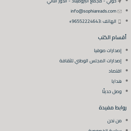
حولي - مجمع البروميناد - الدور الثاني
info@sophiareads.com
الهاتف :96552224643+
أقسام الكتب
إصدارات صوفيا
إصدارات المجلس الوطني للثقافة
اقتصاد
هدايا
وصل حديثًا
روابط مفيدة
من نحن
سياسة الخصوصية