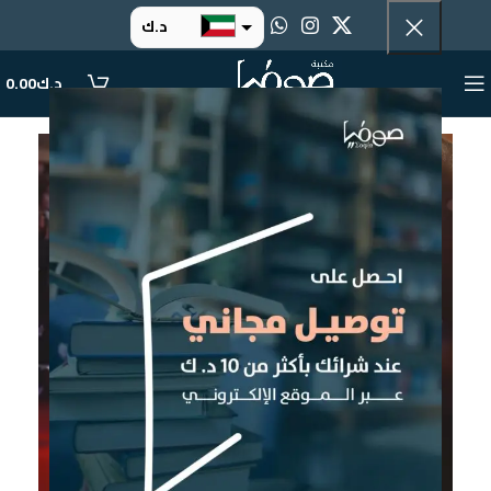
د.ك
د.إ
د.ك
0.00
ر.س
ر.ق
.د.ب
ر.ع.