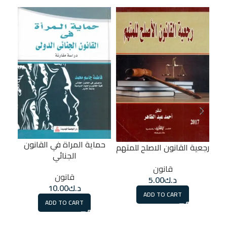
ا
حماية المراة في القانون
رجعية القانون الاصلح للمتهم
الجنائي
قانون
قانون
د.ك
5.00
د.ك
10.00
ADD TO CART
ADD TO CART