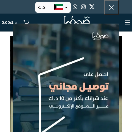
د.ك
د.إ
د.ك
0.00
ر.س
ر.ق
.د.ب
ر.ع.