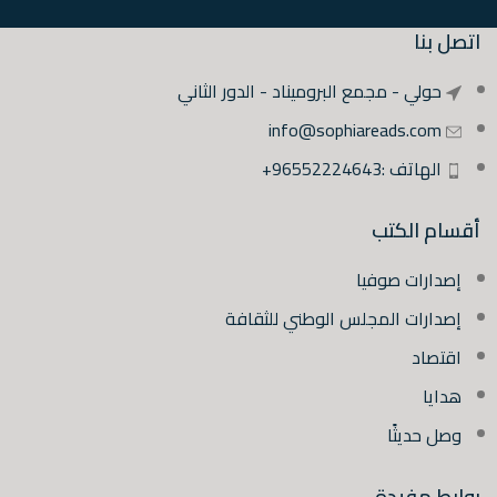
اتصل بنا
حولي - مجمع البروميناد - الدور الثاني
info@sophiareads.com
الهاتف :96552224643+
أقسام الكتب
إصدارات صوفيا
إصدارات المجلس الوطني للثقافة
اقتصاد
هدايا
وصل حديثًا
روابط مفيدة