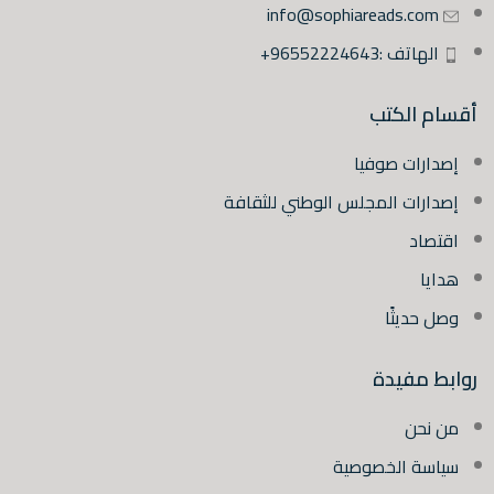
info@sophiareads.com
الهاتف :96552224643+
أقسام الكتب
إصدارات صوفيا
إصدارات المجلس الوطني للثقافة
اقتصاد
هدايا
وصل حديثًا
روابط مفيدة
من نحن
سياسة الخصوصية