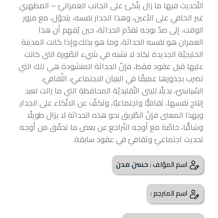
التّحديث فيها ما زال يتّكئ على الجانب العمرانيّ – المظهري
غير الخافي على الأعين، وهذا الجدار نفسه، يتحوّل، مع مرور
الوقت، إلى صدّ بوجه تقدّم الحداثة، حين يُفهم أن هذا
العمران هو نفسه الحداثة، وما هو بذلك.وإذا كانت المدينة
الخليجيّة
الجديدة تكاد لا تشبه في شيء الصّورة التي كانت
عليها قبل عقود فقط، فإنّ الحداثة المنشودة هي تلك التي
تضرب بجذورها عميقًا في البنيان الاجتماعيّ، الثّقافيّ،
السّياسيّ، بديلًا للبنى التّقليديّة المحافظة التي ما زالت تعيد
إنتاج نفسها، ثقافيًّا واجتماعيًا، وتكفّ عن الاتّكاء على الجدار.
وبهذا المعنى فإنّ الطّريق نحو هذه الحداثة لا يزال طويلًا
وشاقًّا، خاصّة مع أوجه التّراجع عن بعض ما تحقّق من أوجه
تحديث اجتماعيّ وثقافيّ في عقود سابقة.
حسن مدن
اسم المؤلف :
اسم المترجم :