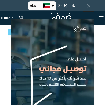
د.ك
د.إ
د.ك
0.00
ر.س
ر.ق
.د.ب
ر.ع.