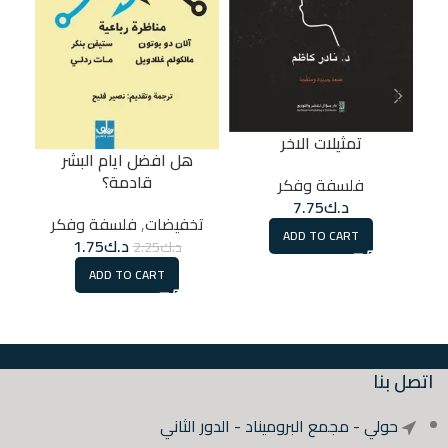
تمثيلات الاخر
هل افضل ايام البشر
قادمة؟
فلسفة وفكر
د.ك
7.75
تخفيضات
,
فلسفة وفكر
ADD TO CART
د.ك
1.75
د.ك
2.25
ADD TO CART
اتصل بنا
حولي - مجمع البروميناد - الدور الثاني