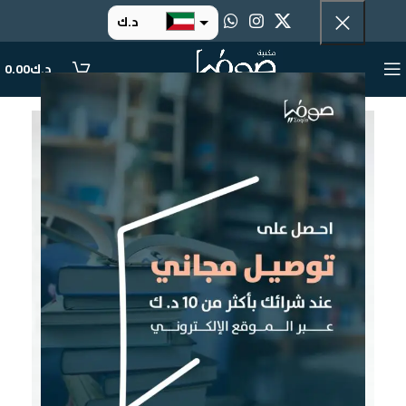
د.ك
د.إ
د.ك
0.00
ر.س
ر.ق
.د.ب
ر.ع.