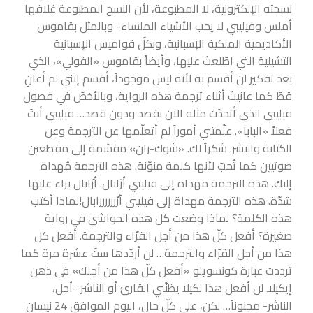
نسخته الإلكترونية، لا المطبوعة، لأن النسخ المطبوعة غلافها
أملس وفيليبي لا يحب الأشياء الملساء- وبالمثل بقاموس
الأكاديمية الملكية الإسبانية، وبكلّ قواميس الإسبانية
التشيلية التي اطّلعتُ عليها، وأيضاً بقاموس «الفولي»، الذي
بعد تفكير لن أقسم به لأنه ليس موجوداً، أقسم إنني لم
أعانِ
قطّ كما عانيتُ أثناء ترجمة هذه الرواية، وبالأخصّ في فصول
فيليبي الذي أتحدّث مثله الآن بقصد ودون قصد… فيليبي أنتَ
فعلاً «البابا». علّمتني أموراً لم أتعلّمها عن الترجمة وعن
الكتابة والبشر. شكراً لك. «شوك-ران» مقسّمة إلى مقطعين
صوتيين كما تُحبّ لأنها كلمة منوّنة. هذه الترجمة مُهداة
إليك. هذه الترجمة مهداة إلى فيليبي أرّابال. أرّابال براء عليها
شدّة. هذه الترجمة مهداة إلى فيليبي أرّررررررابال!لماذا أكتب
هذه الكلمة؟ لماذا وضعت كل هذه الحواشي في رواية
صغيرة؟ أفعل كلّ هذا من أجل القرّاء والترجمة. أفعل كل
هذا من أجل القرّاء والترجمة… لن أردّدها ستّ عشرة مرة كما
ترددت عبارة كونسويلو «أفعل كلّ هذا من أجلك» في ذهن
إيكيلا. لن أفعل هذا لكيلا يظنّني القارئ أو الناشر -أجل،
الناشر- مجنوناً… لكن، على كلّ حال، اليوم الموافق 24 نيسان