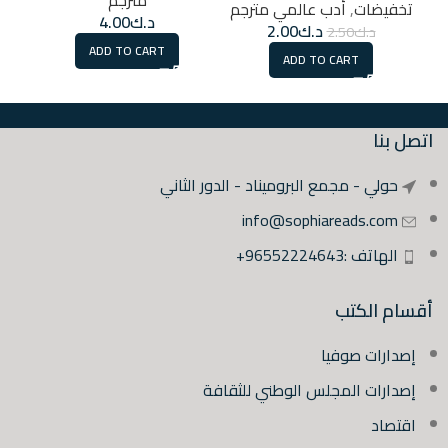
تخفيضات
,
أدب عالمي مترجم
د.ك
4.00
د.ك
2.00
د.ك
2.50
ADD TO CART
ADD TO CART
اتصل بنا
حولي - مجمع البروميناد - الدور الثاني
info@sophiareads.com
الهاتف :96552224643+
أقسام الكتب
إصدارات صوفيا
إصدارات المجلس الوطني للثقافة
اقتصاد