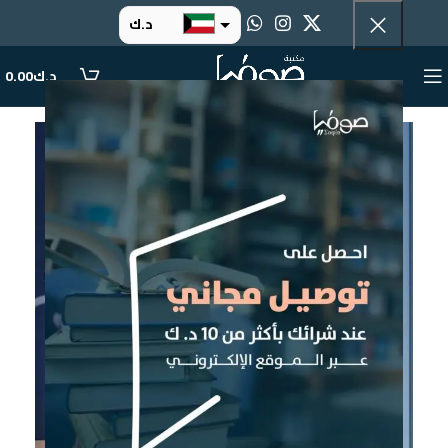
د.ك
د.إ
د.ك
0.00
ر.س
ر.ق
.د.ب
ر.ع.