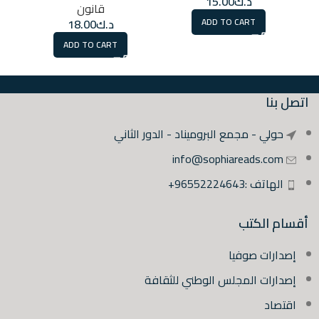
د.ك
15.00
قانون
ADD TO CART
د.ك
18.00
ADD TO CART
اتصل بنا
حولي - مجمع البروميناد - الدور الثاني
info@sophiareads.com
الهاتف :96552224643+
أقسام الكتب
إصدارات صوفيا
إصدارات المجلس الوطني للثقافة
اقتصاد