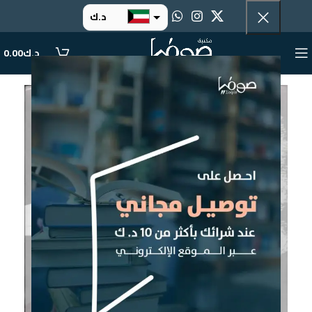
د.ك
د.إ
د.ك
0.00
ر.س
ر.ق
.د.ب
ر.ع.