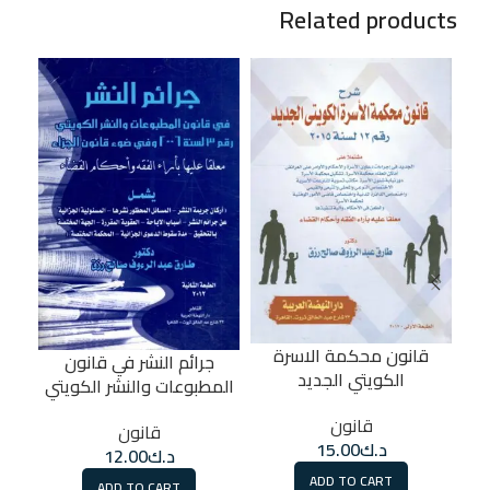
Related products
اح
قانون محكمة الاسرة
جرائم النشر في قانون
الكويتي الجديد
المطبوعات والنشر الكويتي
قانون
قانون
د.ك
15.00
د.ك
12.00
ADD TO CART
ADD TO CART