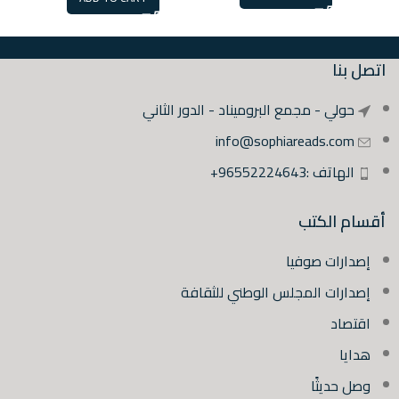
اتصل بنا
حولي - مجمع البروميناد - الدور الثاني
info@sophiareads.com
الهاتف :96552224643+
أقسام الكتب
إصدارات صوفيا
إصدارات المجلس الوطني للثقافة
اقتصاد
هدايا
وصل حديثًا