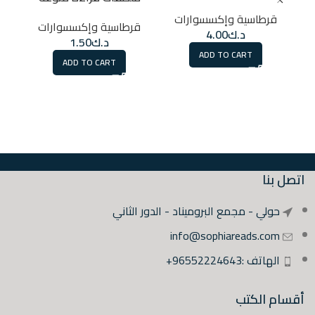
قرطاسية وإكسسوارات
قرطاسية وإكسسوارات
د.ك
4.00
د.ك
1.50
ق
ADD TO CART
ADD TO CART
اتصل بنا
حولي - مجمع البروميناد - الدور الثاني
info@sophiareads.com
الهاتف :96552224643+
أقسام الكتب