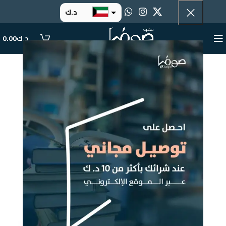
د.ك
د.إ
د.ك
0.00
ر.س
ر.ق
.د.ب
ر.ع.