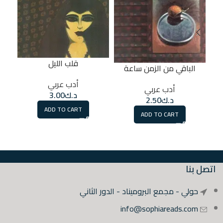
قلب الليل
الباقي من الزمن ساعة
أدب عربي
أدب عربي
د.ك
3.00
د.ك
2.50
ADD TO CART
ADD TO CART
اتصل بنا
حولي - مجمع البروميناد - الدور الثاني
info@sophiareads.com