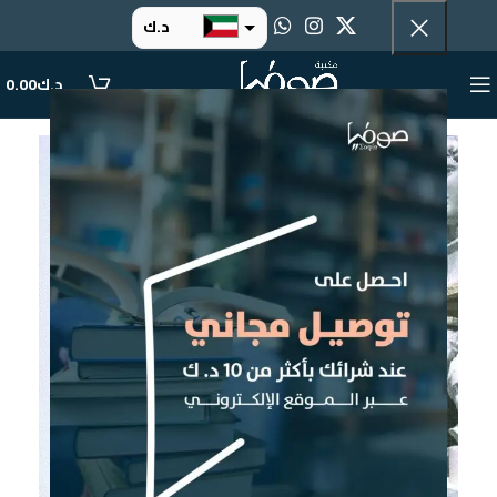
د.ك
د.إ
د.ك
0.00
ر.س
ر.ق
.د.ب
ر.ع.