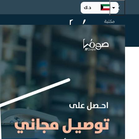
د.ك
د.إ
الرئيسية
ت
ر.س
ر.ق
.د.ب
ر.ع.