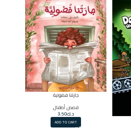
جارتنا فضولية
قصص أطفال
د.ك
3.50
ADD TO CART