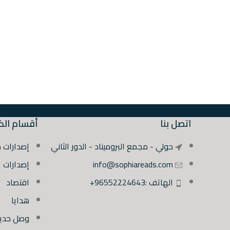
اتصل بنا
أقسام الك
حولي - مجمع البروميناد - الدور الثاني
إصدارات 
info@sophiareads.com
إصدارات 
الهاتف :96552224643+
اقتصاد
هدايا
وصل حديثً