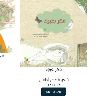
هكذ
فكر بغيرك
شعر
,
قصص أطفال
د.ك
3.50
ADD TO CART