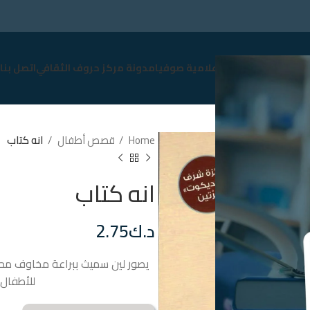
سوق
نبذة عن صوفيا
إعلامية صوفيا
مدونة مركز حروف الثقافي
اتصل بنا
Home
قصص أطفال
انه كتاب
انه كتاب
د.ك
2.75
يصور لين سميث ببراعة مخاوف محبي
للأطفال 