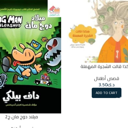
ا قالت الشجرة المهملة
قصص أطفال
د.ك
3.50
ADD TO CART
ميلاد دوج مان ج2