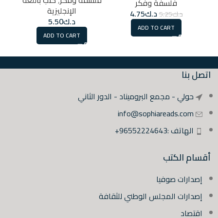
فلسفة وفكر
الإنجليزية
د.ك
4.75
د.ك
5.25
د.ك
5.50
ADD TO CART
ADD TO CART
اتصل بنا
حولي - مجمع البروميناد - الدور الثاني
info@sophiareads.com
الهاتف :96552224643+
أقسام الكتب
إصدارات صوفيا
إصدارات المجلس الوطني للثقافة
اقتصاد