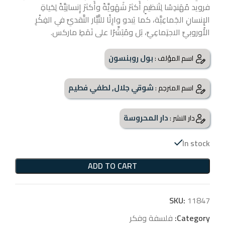
فرويد مُهَندِسًا لِتَنظيمٍ أَكثرَ شَهَويَّةً وأَكثرَ إِنسانِيَّةً لِحَياةِ
الإِنسانِ الجَماعِيَّة، كما يَبدو وارِثًا للتَّيَّار النَّقديِّ في الفِكْرِ
الأُوروبيِّ الاجتِماعِيِّ، بَل ومُبَشِّرًا على نَمَطِ ماركس.
بول روبنسون
اسم المؤلف :
شوقي جلال, لطفي فطيم
اسم المترجم :
دار المحروسة
دار النشر :
In stock
ADD TO CART
SKU:
11847
Category:
فلسفة وفكر