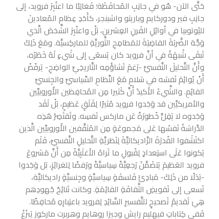
حَتَّى الآن- هُو في جانِبِ المُحافَظَة؛ فَغالِبًا ما اعتُبِرَ فرويد، إلى
جانِبِ فير ودوركايم وباريتو واشبنجر، كأَحَدِ عِظامِ المُعادينَ
لليُوتوبيا في أوائِلِ القَرنِ العِشرين، بَلْ واعتُبِرَ الشَّخصَ الَّذي
وَجَّهَ الضَّربَةَ القاضِيَةَ للمَطامِحِ الثَّوريَّةِ للماركِسيَّة. ومَعَ ذَلِكَ
تَبقَى شُبهَةٌ في أنَّ فرويد كان يَسعَى إلى شَيءٍ لَهُ خَطَرُه،
وأَنَّ التَّحليلَ النَّفسيَّ -رَغمَ تَشاؤُمِه التَّاريخِيِّ الواضِحِ- يَرفُضُ
أَنْ يُوائِمَ نَفسَه في سَلامٍ مَعَ النِّظامِ السِّياسيِّ والجِنسيِّ
القائِمِ. والشَّيءُ الأَكيدُ أَنَّ كَثيرا مِن المُحافِظين الأُوروبيِّين
والأمريكيِّين قد وَجَدوا فرويد مُثيرًا لِقَلَقٍ عَظيمٍ، بَلْ لَقَد
وَجَدوه لا يَقِلُّ خُطورَةً عَن ماركس نَفسِه. وتَقتَصِرُ هَذِه
الدِّراسَةُ نَفسُها عَلى مَجموعَةٍ مِن المُثقَّفين الأُوروبيِّين الَّذين
اكتَشَفوا القُدرَةَ الرَّاديكاليَّةَ لِنَظريَّةِ التَّحليلِ النَّفسيِّ، فَلَم
يَكونوا عَلَى استِعدادٍ لِقُبولِ ما تَراهُ الأَغلَبِيَّةُ مِن أَنَّ مَشروعَ
فرويد العَظيمَ يَتضَمَّنُ رَجعِيَّةً سِياسيَّةً ورَفضًا لِلغرائِزِ، بَل وَجَدوا
-بَدَلًا من ذَلِكَ- مَبادِئَ فَلسفَةٍ سِياسيَّةٍ وجِنسيَّةٍ راديكاليَّة،
تَسعى إلى تَقويضِ الثَّقافَةِ القائِمَةِ. وكانت نَتائِجُ جُهودِهم
هِيَ تَقديمُ تَصحيحٍ للتَّفسيرِ السَّائِدِ لِفرويد باعتِبارِهِ مُحافِظًا.
فَفي كِتاباتِ فيهليم رايش وجيزا روهايم وهربرت ماركوز يَبزُغُ