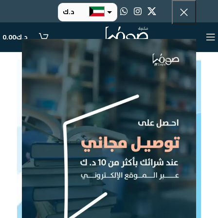
د.ك
د.إ
د.ك
0.00
ر.س
ر.ق
.د.ب
ر.ع.