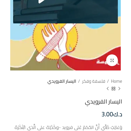
إضغط للتكبير
Home
فلسفة وفكر
اليسار الفرويدي
اليسار الفرويدي
د.ك
3.00
وَغالِبُ ظَنِّي أَنَّ الحُكمَ عَلى فرويد -وكَذَلِكَ على الَّذي ابْتَكَرَهُ