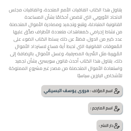
يتناول هذا الكتاب اتفاقيات الأمم المتحدة، واتفاقيات مجلس
الاتحاد الأوروبي التي تتضمن أحكامًا بشأن المساعدة
القانونية المتبادلة، وﺘﺘﺒﻊ وﺘﺠﻤيد ومصادرة الأموال المتحصلة
من نشاط إجرامي كمعاهدات متعددة الأطراف صدَّق عليها
عدد كبير من الدول، فضلاً عن ذلك يسلط الكتاب الضوء على
المُعوقات القانونية التي تحبط أية مساعٍ لاسترداد الأموال
المُهربة مثل السِّرية المصرفية، وغسل الأموال. بالإضافة إلى
ذلك، يتناول هذا الكتاب أحدث قانون سويسري بشأن تجميد
واستعادة الأموال المتحصلة من مصدر غير مشروع المملوكة
للأشخاص البارزين سياسيًا
مروى يوسف البسيقي
اسم المؤلف :
اسم المترجم :
دار النشر :