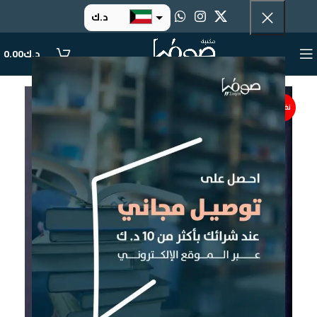
د.ك
د.إ
د.ك
0.00
ر.س
ر.ق
نفذت
.د.ب
ر.ع.