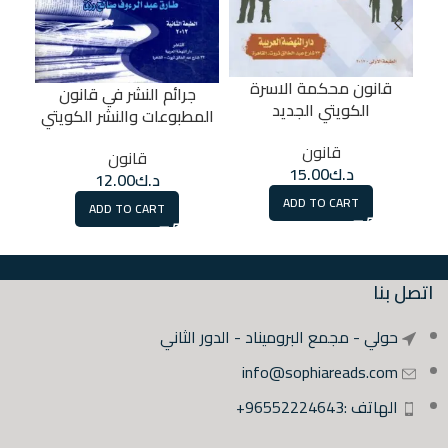
قانون محكمة الاسرة
جرائم النشر في قانون
الت
الكويتي الجديد
المطبوعات والنشر الكويتي
قانون
قانون
د.ك
15.00
د.ك
12.00
ADD TO CART
ADD TO CART
اتصل بنا
حولي - مجمع البروميناد - الدور الثاني
info@sophiareads.com
الهاتف :96552224643+