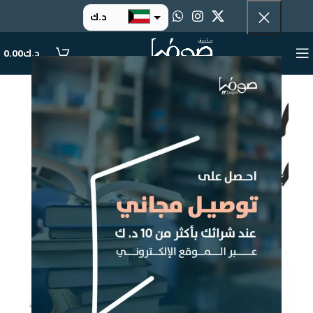
د.ك
د.إ
د.ك
0.00
ر.س
ر.ق
.د.ب
ر.ع.