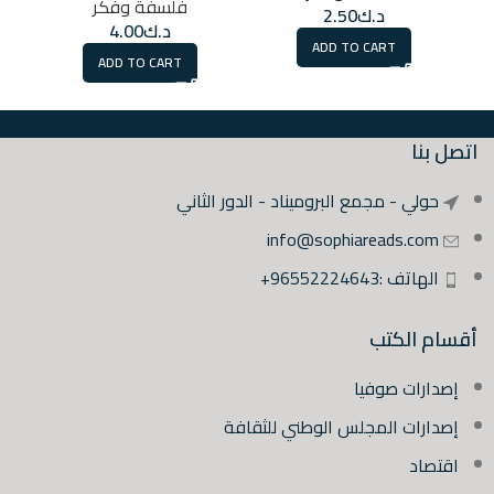
فلسفة وفكر
د.ك
2.50
د.ك
4.00
ADD TO CART
ADD TO CART
اتصل بنا
حولي - مجمع البروميناد - الدور الثاني
info@sophiareads.com
الهاتف :96552224643+
أقسام الكتب
إصدارات صوفيا
إصدارات المجلس الوطني للثقافة
اقتصاد