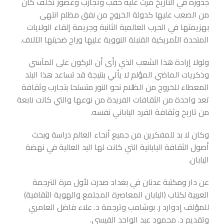
جذوره في التاريخ مرت عليه حقب وتجارب وعصور تخلف كان
من الصعب عليها كدولة الخروج من نفق مظلم انتهى
بهزيمتها في الحرب العالمية الثانية وجريمة إلقاء الولايات
المتحدة الأمريكية القنبلة النووية عليها وراح ضحيتها الآلاف.
ولولا إرادة هذا الشعب الذي رأى أن الركون على المآسي
وذكريات الماضي المؤلم لا يأتي بنتيجة قد تساعد هذا البلد
المعطاء للخروج من الظلام نحو النور متسلحا بتجارب وثقافة
تعد واحدة من الثقافات الفريدة من نوعها والتي كانت نابعة
من تاريخ وثقافة الفرد الياباني نفسه.
وكان لا بد للمفكرين من جميع أنحاء العالم دراسة وبحث
أصول الثقافة اليابانية التي كانت لها اليد العالية في نهضة
اليابان.
عن دار ومكتبة عدنان في بغداد صدرت لأول مرة الترجمة
العربية لكتاب (اليابان المعاصرة المجتمع والهوية الثقافية)
للمؤلف إدوارد ر. بوشامب وترجمة د. علاء فاضل العامري
وتقديم د. محمود عبد الواحد القيسي.