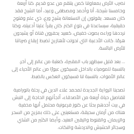
نضرب الأرض بمعاولنا كمن ينتقم من عدو قديم. كنا أربعة
وخامسنا شيخنا، أنا وأحمد ومصطفى وعيد، أما الشيخ فقد
كان مسعد. يقولون إن الاستعانة بشيخ ورع، ذي علم وفتوح
حقيقية، سيساعدنا في بلوغ الكنز. كان يقرأ علينا أدعيته، وكنا
نرددها وراءه بصوت خفيض، كعبيد يحفرون قناة أو يشيدون
هرمًا. كانت الأدعية التي تحولت لأهازيج تضبط إيقاع ضرباتنا
للأرض البائسة.
… بعد قليل سيظهر باب المقبرة، كعتبة من عالم إلى آخر.
بالنسبة للمومياء بالداخل فسيكون عبورًا من عالم الأحياء إلى
عالم الأموات. بالنسبة لنا فسيكون العكس بالضبط.
تصحبنا الرواية الجديدة لمحمد علاء الدين في رحلة بانورامية
لتفاصيل حياة أربعة من الأصدقاء، ألجأتهم الحاجة إلى النبش
في بيت أحدهم بحثا عن كنوز فرعونية محتمل أنها مخفية
هناك من أزمان سحيقة، مستعينين على ذلك بمزيج من السحر
والإيمان، والقنوط واليقين العنيد، وأيضا الكثير من الشاي
وسجائر الحشيش والدردشة والنكات.