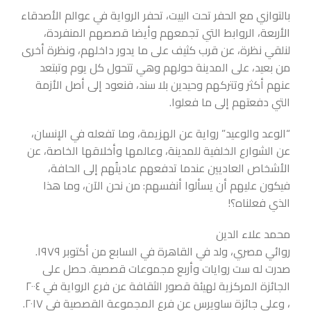
بالتوازي مع الحفر تحت البيت، تحفر الرواية في عوالم الأصدقاء
الأربعة، الروابط التي تجمعهم وأيضا قصصهم المنفردة،
لنلقي نظرة، عن قرب كثيف على ما يدور داخلهم، ونظرة أخرى
من بعيد، على المدينة حولهم وهي تتحول كل يوم وتبتعد
عنهم أكثر وتتركهم وحيدين بلا سند، فنعود إلى أصل الأزمة
التي دفعتهم إلى ما فعلوا.
“الوعد والوعيد” رواية عن الهزيمة، وما تفعله في الإنسان،
عن الشوارع الخلفية للمدينة، وعالمها وأخلاقها الخاصة، عن
الأشخاص العاديين عندما تدفعهم عاديتُهم إلى الحافة،
فيكون عليهم أن يسألوا أنفسهم: من نحن الآن، وما هذا
الذي فعلناه؟!
محمد علاء الدين
روائي مصري، ولد في القاهرة في السابع من أكتوبر ١٩٧٩.
صدرت له ست روايات وأربع مجموعات قصصية. حصل على
الجائزة المركزية لهيئة قصور الثقافة عن فرع الرواية في ٢٠٠٤
، وعلى جائزة ساويرس عن فرع المجموعة القصصية في ٢٠١٧.