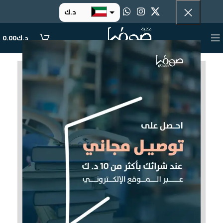
د.ك
د.إ
د.ك
0.00
ر.س
ر.ق
.د.ب
ر.ع.