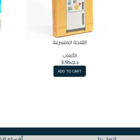
الثلاجة المتسرعة
الألعاب
د.ك
3.95
ADD TO CART
اتصل بنا
أقسام الك