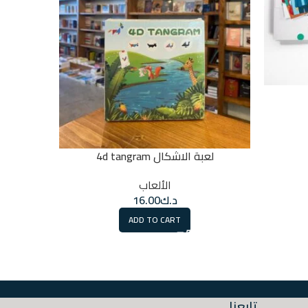
لعبة الاشكال 4d tangram
الر
الألعاب
د.ك
16.00
ADD TO CART
تابعنا