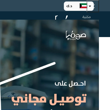
د.ك
د.إ
الرئيسية
ت
ر.س
ر.ق
.د.ب
ر.ع.