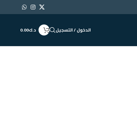
الدخول / التسجيل
د.ك
0.00