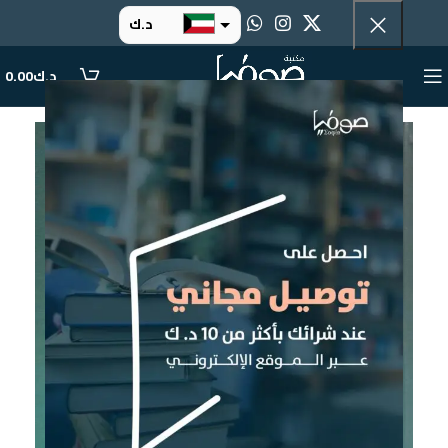
د.ك
د.إ
د.ك
0.00
ر.س
ر.ق
.د.ب
ر.ع.