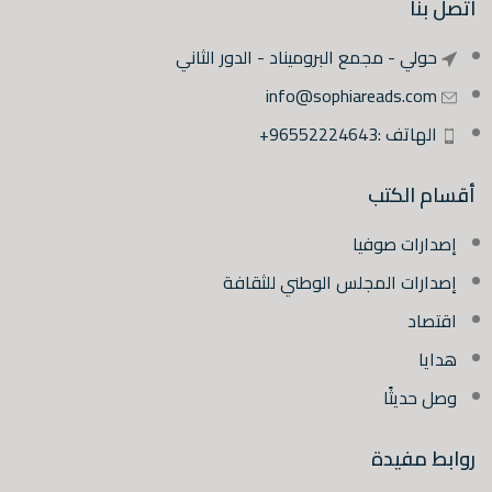
اتصل بنا
حولي - مجمع البروميناد - الدور الثاني
info@sophiareads.com
الهاتف :96552224643+
أقسام الكتب
إصدارات صوفيا
إصدارات المجلس الوطني للثقافة
اقتصاد
هدايا
وصل حديثًا
روابط مفيدة