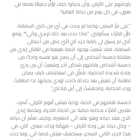
راوغتهم على الأرض، وأن يدركوا كيف نؤثِّر جميعًا بعضنا في
بعضٍ، في كل يوم من حياتنا الغالية”.
“على مرّ السنين، وكما لم يحدث في أيّ من كتبي السابقة،
ظلّ القرّاء يسألونني: “ماذا حدث بعد ذلك لإيدي وآني؟”. ومع
أنني لم يسبق لي كتابة جزء ثانٍ لأيّ عمل من أعمالي
السابقة، فقد شعرتُ بوجود قصة طبيعية في انتقال إيدي من
مقابلة خمسة أشخاص إلى أن يصبح هو نفسه واحدًا من
خمسة أشخاص يقابلهم شخصٌ آخر. وشعرتُ أن بين يديّ
مادة شديدة الجاذبية، تتمثّل في استكشاف كيف يمكن
لطفلة أن تعيش بعد حادثة كادت تودي بحياتها. لذا انطلقتُ
وراء الحكاية، واندهشتُ إلى أين قادتني”.
خمسة تقابلهم في الجنة، رواية ميتش ألبوم الأولى، أسرت
ملايين القرّاء بحكاية خيالية عن الحياة الآخرة، وبقصة إيدي
الذي فقد حياته وهو ينقذ آني الصغيرة، وكيف تعلّم أن حياته
– وكل حياة على وجه الأرض – مهمّة وذات معنى. الآن، في
هذا الجزء الثاني الساحر، يستكشف ميتش قصة آني، وما حدث