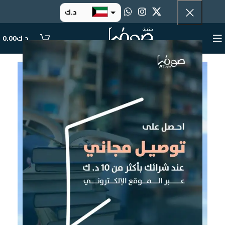
د.ك
د.إ
د.ك
0.00
ر.س
ر.ق
.د.ب
ر.ع.