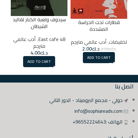
سيدوف ولعبة الكبار تقاليد
قطارات تحت الحراسة
الشيطان
المشددة
48 East cafe
48 East cafe
,
أدب عالمي
تخفيضات
,
أدب عالمي مترجم
مترجم
د.ك
2.00
د.ك
2.50
د.ك
4.00
ADD TO CART
ADD TO CART
اتصل بنا
حولي - مجمع البروميناد - الدور الثاني
info@sophiareads.com
الهاتف :96552224643+