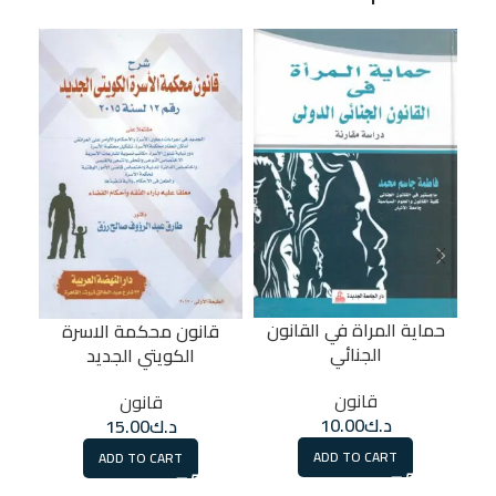
ا
حماية المراة في القانون
قانون محكمة الاسرة
الجنائي
الكويتي الجديد
قانون
قانون
د.ك
10.00
د.ك
15.00
ADD TO CART
ADD TO CART