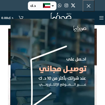
د.ك
د.إ
د.ك
0.00
ر.س
ر.ق
.د.ب
ر.ع.