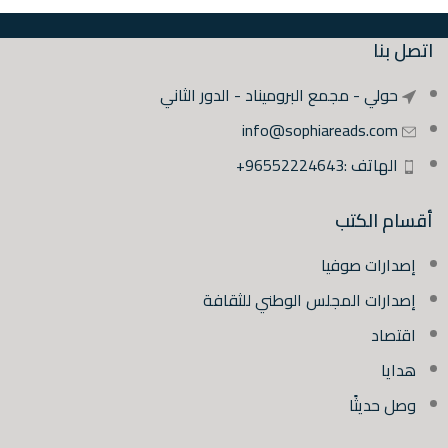
اتصل بنا
حولي - مجمع البروميناد - الدور الثاني
info@sophiareads.com
الهاتف :96552224643+
أقسام الكتب
إصدارات صوفيا
إصدارات المجلس الوطني للثقافة
اقتصاد
هدايا
وصل حديثًا