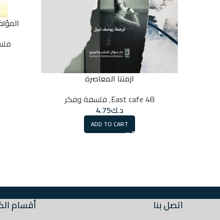
المؤلف
فلس
ازمتنا المعاصرة
48 East cafe
,
فلسفة وفكر
د.ك
4.75
ADD TO CART
اتصل بنا
أقسام الك