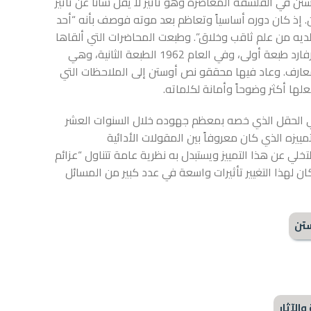
ستن في الفلسفة المعاصرة وهو تأثير لا يقل شأناً عن تأثير
ن. إذ كان دوره أساسياً وتعاظم بعد موته فوصف بأنه “أحد
ن لديه من علم ثاقب وخلاق”. وطبعت المحاضرات التي ألقاها
أوستن، العام 1955، في جامعة هارفارد طبعة أولى، وفي العام 1962 الطبعة الثانية، وهي
عارف. وعاد فيها محققو نص أوستن إلى الملاحظات التي
علها أكثر وضوحاً وأمانة لكلماته.
ي الحقل الذي خصه بمعظم جهوده خلال السنوات العشر
تمييزه الذي كان معروفاً بين المقولات الأدائية
لتخلي عن هذا التمييز ويستبدل به نظرية عامة تتناول “عزائم
ان لهذا التغيير تأثيرات واسعة في عدد كبير من المسائل
تن
الآثار