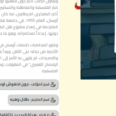
ويتناول الكتاب تأثير جون لانغشو أو
كبار الفلاسفة والمناطقة واللسانيي
أكبر المفكرين البريطانيين، لما كا
المترجمة في إصدار مشروع نقل الم
دونها، إعداداً لمحاضراته، وهو ما ج
وتبلور المحاضرات خلاصات أوستن ف
الأخيرة من حياته على الأقل. ويبدأ ب
والتصريحات، ثم ينتهي به الأمر إلى ا
الإفصاح التعبيري” في المقولات. وك
الفلسفية.
جون لانغوش اوس
اسم المؤلف :
طلال وهبه
اسم المترجم :
هيئة البحرين للثقافة و
دار النشر :