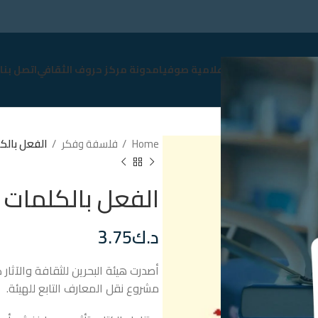
سوق
نبذة عن صوفيا
إعلامية صوفيا
مدونة مركز حروف الثقافي
اتصل بنا
Home
فلسفة وفكر
الفعل بالك
الفعل بالكلمات
د.ك
3.75
أصدرت هيئة البحرين للثقافة والآثار
مشروع نقل المعارف التابع للهيئة.