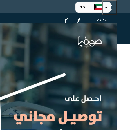
د.ك
د.إ
الرئيسية
ت
ر.س
ر.ق
.د.ب
ر.ع.