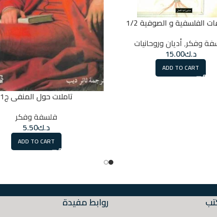
ات الفلسفية و الصوفية 1/2
فة وفكر
,
أديان وروحانيات
د.ك
15.00
ADD TO CART
تاملات حول المنفى ج1
فلسفة وفكر
د.ك
5.50
ADD TO CART
تب
روابط مفيدة